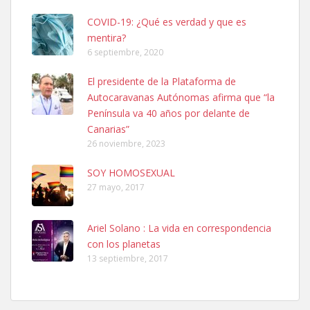
COVID-19: ¿Qué es verdad y que es
mentira?
6 septiembre, 2020
El presidente de la Plataforma de
Autocaravanas Autónomas afirma que “la
SHIBA PERDIDO AVDA JOSE MESA Y LOPEZ
Península va 40 años por delante de
PERRO MACHO RAZA SHIBA CON MICROCHIP PERDIDO HOY
Canarias”
06/07/2025 ZONA MESA Y LOPEZ. ES MUY ASUSTADIZO
26 noviembre, 2023
Leales.org » Gran Canaria
|
6.7.2025
SOY HOMOSEXUAL
27 mayo, 2017
Ariel Solano : La vida en correspondencia
con los planetas
Ninfa perdida
13 septiembre, 2017
El día 5 se los perdió una ninfa papillera, asustada tiene miedo a la
calle, se perdió por la zon...
Leales.org » Gran Canaria
|
6.7.2025