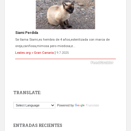
Siami Perdida
Se llama Siami,es hembra de 4 años,esterilizada con marca de
oreja,cariñosa,mimosa pero miedosa,e...
Leales.org » Gran Canaria
|
9.7.2025
TRANSLATE:
ADOPCIÓN URGENTE GATA TEROR GRAN CANARIA
Powered by
Translate
El ayuntamiento se va a llevar a Los Gatos callejeros de la zona los
próximos días, ella incluida...
Leales.org » Gran Canaria
|
9.7.2025
ENTRADAS RECIENTES