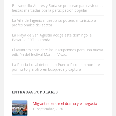
Barranquillo Andrés y Soria se preparan para vivir unas
fiestas marcadas por la participación popular
La Villa de Ingenio muestra su potencial turístico a
profesionales del sector
Gato manso encontrado
La Playa de San Agustín acoge este domingo la
Este gato macho ha aparecido en la calle hace menos de un mes,
Pasarela SBT es moda
es muy manso y extremadamente cari...
El Ayuntamiento abre las inscripciones para una nueva
Leales.org » Gran Canaria
|
9.7.2025
edición del festival Mareas Vivas.
La Policía Local detiene en Puerto Rico a un hombre
por hurto y a otro en búsqueda y captura
ENTRADAS POPULARES
Adopción urgente
Busco adopción responsable para mi perra. Pastor alemán,
Migrantes: entre el drama y el negocio
hembra, 4 años. Por motivos personales ...
19 septiembre, 2020
Leales.org » Gran Canaria
|
6.7.2025