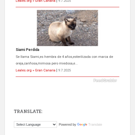
Leales.org » Gran Canaria
|
9.7.2025
ADOPCIÓN URGENTE GATA TEROR GRAN CANARIA
El ayuntamiento se va a llevar a Los Gatos callejeros de la zona los
próximos días, ella incluida...
Leales.org » Gran Canaria
|
9.7.2025
TRANSLATE:
Gato manso encontrado
Powered by
Translate
Este gato macho ha aparecido en la calle hace menos de un mes,
es muy manso y extremadamente cari...