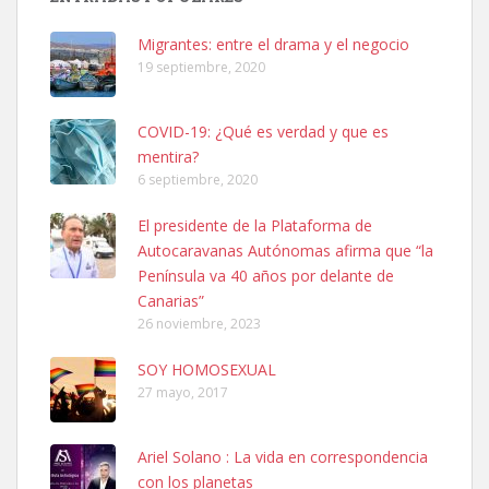
06/07/2025 ZONA MESA Y LOPEZ. ES MUY ASUSTADIZO
Leales.org » Gran Canaria
|
6.7.2025
Migrantes: entre el drama y el negocio
19 septiembre, 2020
COVID-19: ¿Qué es verdad y que es
mentira?
6 septiembre, 2020
Ninfa perdida
El presidente de la Plataforma de
El día 5 se los perdió una ninfa papillera, asustada tiene miedo a la
Autocaravanas Autónomas afirma que “la
calle, se perdió por la zon...
Península va 40 años por delante de
Leales.org » Gran Canaria
|
6.7.2025
Canarias”
26 noviembre, 2023
SOY HOMOSEXUAL
27 mayo, 2017
Ariel Solano : La vida en correspondencia
Adopcion
con los planetas
Busco casa de acogida para mi perrita ya que por temas de trabajo