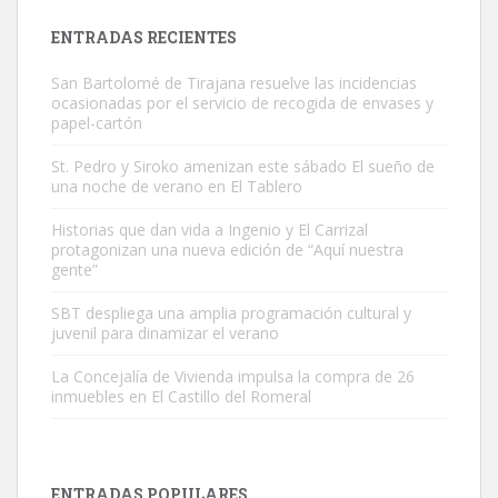
Leales.org » Gran Canaria
|
9.7.2025
ENTRADAS RECIENTES
San Bartolomé de Tirajana resuelve las incidencias
ocasionadas por el servicio de recogida de envases y
papel-cartón
St. Pedro y Siroko amenizan este sábado El sueño de
una noche de verano en El Tablero
Adopción urgente
Busco adopción responsable para mi perra. Pastor alemán,
Historias que dan vida a Ingenio y El Carrizal
protagonizan una nueva edición de “Aquí nuestra
hembra, 4 años. Por motivos personales ...
gente”
Leales.org » Gran Canaria
|
6.7.2025
SBT despliega una amplia programación cultural y
juvenil para dinamizar el verano
La Concejalía de Vivienda impulsa la compra de 26
inmuebles en El Castillo del Romeral
SHIBA PERDIDO AVDA JOSE MESA Y LOPEZ
PERRO MACHO RAZA SHIBA CON MICROCHIP PERDIDO HOY
ENTRADAS POPULARES