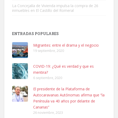
La Concejalía de Vivienda impulsa la compra de 26
inmuebles en El Castillo del Romeral
SHIBA PERDIDO AVDA JOSE MESA Y LOPEZ
PERRO MACHO RAZA SHIBA CON MICROCHIP PERDIDO HOY
ENTRADAS POPULARES
06/07/2025 ZONA MESA Y LOPEZ. ES MUY ASUSTADIZO
Leales.org » Gran Canaria
|
6.7.2025
Migrantes: entre el drama y el negocio
19 septiembre, 2020
COVID-19: ¿Qué es verdad y que es
mentira?
6 septiembre, 2020
Ninfa perdida
El presidente de la Plataforma de
El día 5 se los perdió una ninfa papillera, asustada tiene miedo a la
Autocaravanas Autónomas afirma que “la
calle, se perdió por la zon...
Península va 40 años por delante de
Leales.org » Gran Canaria
|
6.7.2025
Canarias”
26 noviembre, 2023