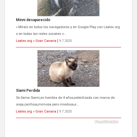
Siami Perdida
Se llama Siami,es hembra de 4 años,esterilizada con marca de
oreja,cariñosa,mimosa pero miedosa,e...
Leales.org » Gran Canaria
|
9.7.2025
ADOPCIÓN URGENTE GATA TEROR GRAN CANARIA
El ayuntamiento se va a llevar a Los Gatos callejeros de la zona los
próximos días, ella incluida...
Leales.org » Gran Canaria
|
9.7.2025