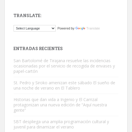
TRANSLATE:
Gato manso encontrado
Powered by
Translate
Este gato macho ha aparecido en la calle hace menos de un mes,
es muy manso y extremadamente cari...
Leales.org » Gran Canaria
|
9.7.2025
ENTRADAS RECIENTES
San Bartolomé de Tirajana resuelve las incidencias
ocasionadas por el servicio de recogida de envases y
papel-cartón
St. Pedro y Siroko amenizan este sábado El sueño de
una noche de verano en El Tablero
Adopción urgente
Busco adopción responsable para mi perra. Pastor alemán,
Historias que dan vida a Ingenio y El Carrizal
protagonizan una nueva edición de “Aquí nuestra
hembra, 4 años. Por motivos personales ...
gente”
Leales.org » Gran Canaria
|
6.7.2025
SBT despliega una amplia programación cultural y
juvenil para dinamizar el verano