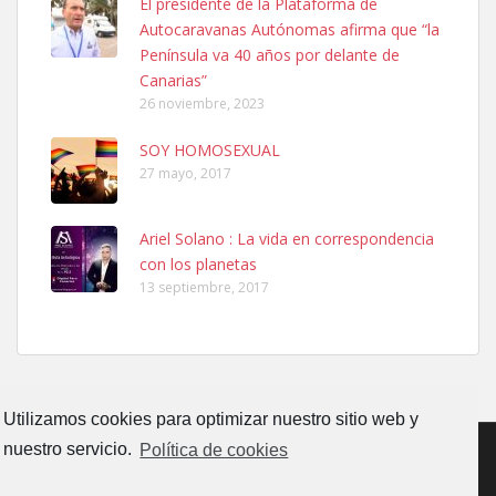
El presidente de la Plataforma de
El día 5 se los perdió una ninfa papillera, asustada tiene miedo a la
Autocaravanas Autónomas afirma que “la
calle, se perdió por la zon...
Península va 40 años por delante de
Leales.org » Gran Canaria
|
6.7.2025
Canarias”
26 noviembre, 2023
SOY HOMOSEXUAL
27 mayo, 2017
Ariel Solano : La vida en correspondencia
Adopcion
con los planetas
Busco casa de acogida para mi perrita ya que por temas de trabajo
13 septiembre, 2017
no la puedo tener. Solo gente r...
Leales.org » Gran Canaria
|
4.7.2025
Utilizamos cookies para optimizar nuestro sitio web y
nuestro servicio.
Política de cookies