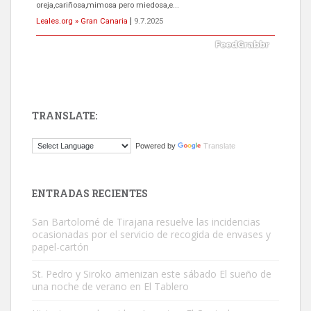
próximos días, ella incluida...
Leales.org » Gran Canaria
|
9.7.2025
TRANSLATE:
Gato manso encontrado
Powered by
Translate
Este gato macho ha aparecido en la calle hace menos de un mes,
es muy manso y extremadamente cari...
Leales.org » Gran Canaria
|
9.7.2025
ENTRADAS RECIENTES
San Bartolomé de Tirajana resuelve las incidencias
ocasionadas por el servicio de recogida de envases y
papel-cartón
St. Pedro y Siroko amenizan este sábado El sueño de
una noche de verano en El Tablero
Adopción urgente
Busco adopción responsable para mi perra. Pastor alemán,