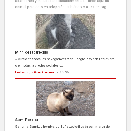
abandones y cuídale responsablemente. Difunde aquí un
animal perdido o en adopción, subiéndolo a Leales.org
Siami Perdida
Se llama Siami,es hembra de 4 años,esterilizada con marca de
oreja,cariñosa,mimosa pero miedosa,e...
Leales.org » Gran Canaria
|
9.7.2025
ADOPCIÓN URGENTE GATA TEROR GRAN CANARIA
El ayuntamiento se va a llevar a Los Gatos callejeros de la zona los