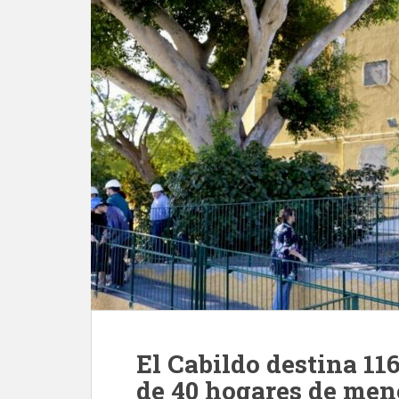
El Cabildo destina 116
de 40 hogares de men