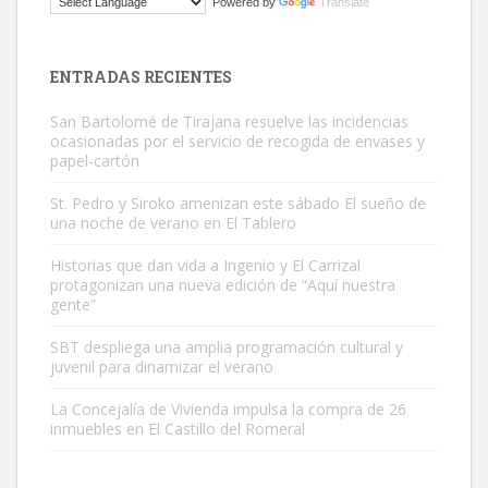
Powered by
Translate
El ayuntamiento se va a llevar a Los Gatos callejeros de la zona los
próximos días, ella incluida...
Leales.org » Gran Canaria
|
9.7.2025
ENTRADAS RECIENTES
San Bartolomé de Tirajana resuelve las incidencias
ocasionadas por el servicio de recogida de envases y
papel-cartón
St. Pedro y Siroko amenizan este sábado El sueño de
una noche de verano en El Tablero
Gato manso encontrado
Este gato macho ha aparecido en la calle hace menos de un mes,
Historias que dan vida a Ingenio y El Carrizal
protagonizan una nueva edición de “Aquí nuestra
es muy manso y extremadamente cari...
gente”
Leales.org » Gran Canaria
|
9.7.2025
SBT despliega una amplia programación cultural y
juvenil para dinamizar el verano
La Concejalía de Vivienda impulsa la compra de 26
inmuebles en El Castillo del Romeral
Adopción urgente