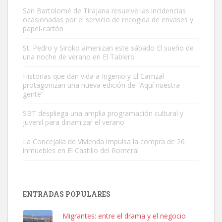
San Bartolomé de Tirajana resuelve las incidencias
ocasionadas por el servicio de recogida de envases y
papel-cartón
St. Pedro y Siroko amenizan este sábado El sueño de
una noche de verano en El Tablero
Gato manso encontrado
Este gato macho ha aparecido en la calle hace menos de un mes,
Historias que dan vida a Ingenio y El Carrizal
protagonizan una nueva edición de “Aquí nuestra
es muy manso y extremadamente cari...
gente”
Leales.org » Gran Canaria
|
9.7.2025
SBT despliega una amplia programación cultural y
juvenil para dinamizar el verano
La Concejalía de Vivienda impulsa la compra de 26
inmuebles en El Castillo del Romeral
Adopción urgente
Busco adopción responsable para mi perra. Pastor alemán,
ENTRADAS POPULARES
hembra, 4 años. Por motivos personales ...
Leales.org » Gran Canaria
|
6.7.2025
Migrantes: entre el drama y el negocio