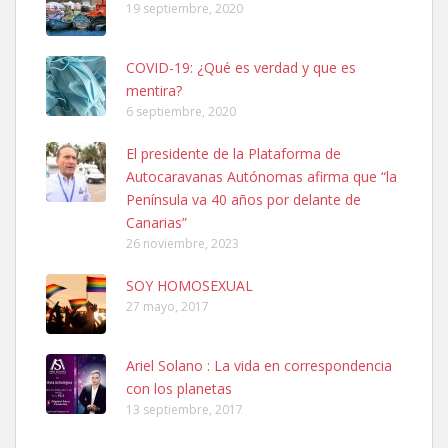
19 septiembre, 2020
COVID-19: ¿Qué es verdad y que es
mentira?
6 septiembre, 2020
SHIBA PERDIDO AVDA JOSE MESA Y LOPEZ
El presidente de la Plataforma de
PERRO MACHO RAZA SHIBA CON MICROCHIP PERDIDO HOY
Autocaravanas Autónomas afirma que “la
06/07/2025 ZONA MESA Y LOPEZ. ES MUY ASUSTADIZO
Península va 40 años por delante de
Leales.org » Gran Canaria
|
6.7.2025
Canarias”
26 noviembre, 2023
SOY HOMOSEXUAL
27 mayo, 2017
Ariel Solano : La vida en correspondencia
Ninfa perdida
con los planetas
El día 5 se los perdió una ninfa papillera, asustada tiene miedo a la
13 septiembre, 2017
calle, se perdió por la zon...
Leales.org » Gran Canaria
|
6.7.2025