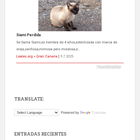
Siami Perdida
Se llama Siami,es hembra de 4 años,esterilizada con marca de
oreja,cariñosa,mimosa pero miedosa,e...
Leales.org » Gran Canaria
|
9.7.2025
TRANSLATE:
ADOPCIÓN URGENTE GATA TEROR GRAN CANARIA
Powered by
Translate
El ayuntamiento se va a llevar a Los Gatos callejeros de la zona los
próximos días, ella incluida...
Leales.org » Gran Canaria
|
9.7.2025
ENTRADAS RECIENTES