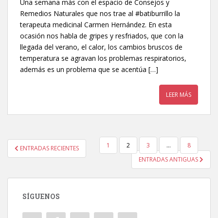
Una semana más con el espacio de Consejos y
Remedios Naturales que nos trae al #batiburrillo la
terapeuta medicinal Carmen Hernández. En esta
ocasión nos habla de gripes y resfriados, que con la
llegada del verano, el calor, los cambios bruscos de
temperatura se agravan los problemas respiratorios,
además es un problema que se acentúa […]
LEER MÁS
1
2
3
…
8
ENTRADAS RECIENTES
NAVEGACIÓN DE ENTRADAS
ENTRADAS ANTIGUAS
SÍGUENOS