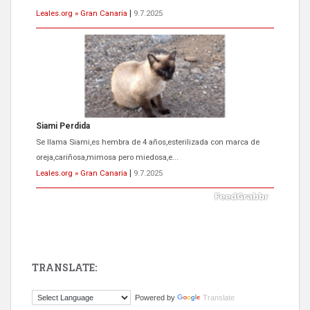
Leales.org » Gran Canaria
|
9.7.2025
ADOPCIÓN URGENTE GATA TEROR GRAN CANARIA
El ayuntamiento se va a llevar a Los Gatos callejeros de la zona los
próximos días, ella incluida...
Leales.org » Gran Canaria
|
9.7.2025
TRANSLATE:
Gato manso encontrado
Powered by
Translate
Este gato macho ha aparecido en la calle hace menos de un mes,