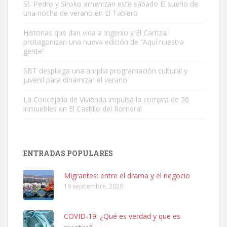
St. Pedro y Siroko amenizan este sábado El sueño de
una noche de verano en El Tablero
Gato manso encontrado
Historias que dan vida a Ingenio y El Carrizal
protagonizan una nueva edición de “Aquí nuestra
Este gato macho ha aparecido en la calle hace menos de un mes,
gente”
es muy manso y extremadamente cari...
Leales.org » Gran Canaria
|
9.7.2025
SBT despliega una amplia programación cultural y
juvenil para dinamizar el verano
La Concejalía de Vivienda impulsa la compra de 26
inmuebles en El Castillo del Romeral
Adopción urgente
ENTRADAS POPULARES
Busco adopción responsable para mi perra. Pastor alemán,
hembra, 4 años. Por motivos personales ...
Migrantes: entre el drama y el negocio
Leales.org » Gran Canaria
|
6.7.2025
19 septiembre, 2020
COVID-19: ¿Qué es verdad y que es