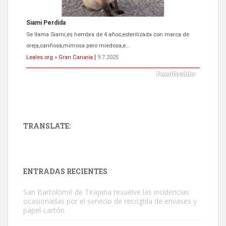
Siami Perdida
Se llama Siami,es hembra de 4 años,esterilizada con marca de
oreja,cariñosa,mimosa pero miedosa,e...
Leales.org » Gran Canaria
|
9.7.2025
TRANSLATE:
ADOPCIÓN URGENTE GATA TEROR GRAN CANARIA
El ayuntamiento se va a llevar a Los Gatos callejeros de la zona los
próximos días, ella incluida...
ENTRADAS RECIENTES
Leales.org » Gran Canaria
|
9.7.2025
San Bartolomé de Tirajana resuelve las incidencias
ocasionadas por el servicio de recogida de envases y
papel-cartón