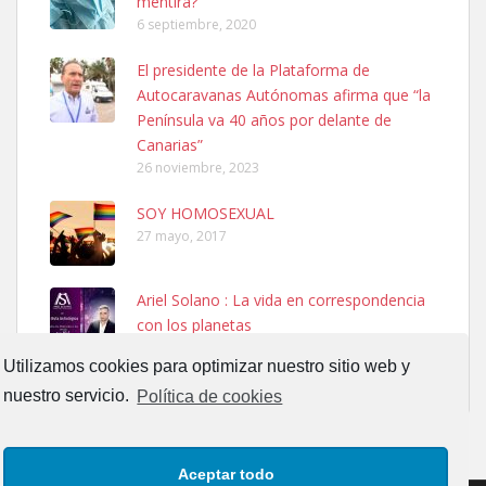
mentira?
6 septiembre, 2020
El presidente de la Plataforma de
SHIBA PERDIDO AVDA JOSE MESA Y LOPEZ
Autocaravanas Autónomas afirma que “la
PERRO MACHO RAZA SHIBA CON MICROCHIP PERDIDO HOY
Península va 40 años por delante de
06/07/2025 ZONA MESA Y LOPEZ. ES MUY ASUSTADIZO
Canarias”
Leales.org » Gran Canaria
|
6.7.2025
26 noviembre, 2023
SOY HOMOSEXUAL
27 mayo, 2017
Ariel Solano : La vida en correspondencia
con los planetas
Ninfa perdida
13 septiembre, 2017
El día 5 se los perdió una ninfa papillera, asustada tiene miedo a la
Utilizamos cookies para optimizar nuestro sitio web y
calle, se perdió por la zon...
nuestro servicio.
Política de cookies
Leales.org » Gran Canaria
|
6.7.2025
Aceptar todo