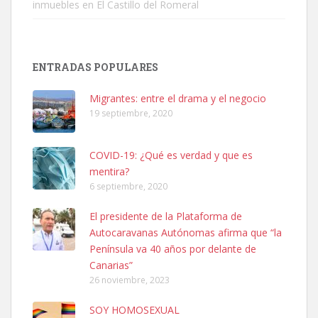
inmuebles en El Castillo del Romeral
SHIBA PERDIDO AVDA JOSE MESA Y LOPEZ
PERRO MACHO RAZA SHIBA CON MICROCHIP PERDIDO HOY
ENTRADAS POPULARES
06/07/2025 ZONA MESA Y LOPEZ. ES MUY ASUSTADIZO
Leales.org » Gran Canaria
|
6.7.2025
Migrantes: entre el drama y el negocio
19 septiembre, 2020
COVID-19: ¿Qué es verdad y que es
mentira?
6 septiembre, 2020
Ninfa perdida
El presidente de la Plataforma de
El día 5 se los perdió una ninfa papillera, asustada tiene miedo a la
Autocaravanas Autónomas afirma que “la
calle, se perdió por la zon...
Península va 40 años por delante de
Leales.org » Gran Canaria
|
6.7.2025
Canarias”
26 noviembre, 2023
SOY HOMOSEXUAL