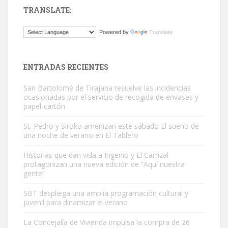
TRANSLATE:
Gato manso encontrado
Powered by
Translate
Este gato macho ha aparecido en la calle hace menos de un mes,
es muy manso y extremadamente cari...
Leales.org » Gran Canaria
|
9.7.2025
ENTRADAS RECIENTES
San Bartolomé de Tirajana resuelve las incidencias
ocasionadas por el servicio de recogida de envases y
papel-cartón
St. Pedro y Siroko amenizan este sábado El sueño de
una noche de verano en El Tablero
Adopción urgente
Busco adopción responsable para mi perra. Pastor alemán,
Historias que dan vida a Ingenio y El Carrizal
protagonizan una nueva edición de “Aquí nuestra
hembra, 4 años. Por motivos personales ...
gente”
Leales.org » Gran Canaria
|
6.7.2025
SBT despliega una amplia programación cultural y
juvenil para dinamizar el verano
La Concejalía de Vivienda impulsa la compra de 26