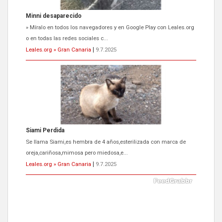
Siami Perdida
Se llama Siami,es hembra de 4 años,esterilizada con marca de
oreja,cariñosa,mimosa pero miedosa,e...
Leales.org » Gran Canaria
|
9.7.2025
ADOPCIÓN URGENTE GATA TEROR GRAN CANARIA
El ayuntamiento se va a llevar a Los Gatos callejeros de la zona los
próximos días, ella incluida...
Leales.org » Gran Canaria
|
9.7.2025