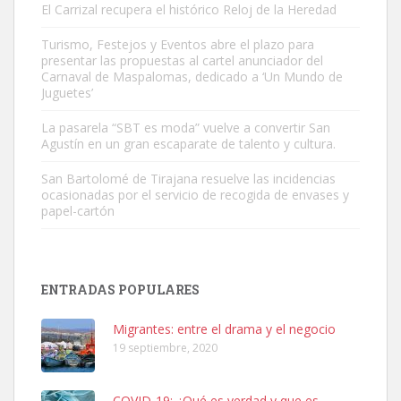
El Carrizal recupera el histórico Reloj de la Heredad
Turismo, Festejos y Eventos abre el plazo para
Adopción urgente
presentar las propuestas al cartel anunciador del
Busco adopción responsable para mi perra. Pastor alemán,
Carnaval de Maspalomas, dedicado a ‘Un Mundo de
Juguetes’
hembra, 4 años. Por motivos personales ...
Leales.org » Gran Canaria
|
6.7.2025
La pasarela “SBT es moda” vuelve a convertir San
Agustín en un gran escaparate de talento y cultura.
San Bartolomé de Tirajana resuelve las incidencias
ocasionadas por el servicio de recogida de envases y
papel-cartón
SHIBA PERDIDO AVDA JOSE MESA Y LOPEZ
PERRO MACHO RAZA SHIBA CON MICROCHIP PERDIDO HOY
ENTRADAS POPULARES
06/07/2025 ZONA MESA Y LOPEZ. ES MUY ASUSTADIZO
Leales.org » Gran Canaria
|
6.7.2025
Migrantes: entre el drama y el negocio
19 septiembre, 2020
COVID-19: ¿Qué es verdad y que es