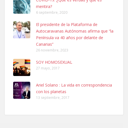
mentira?
6 septiembre, 2020
Ninfa perdida
El presidente de la Plataforma de
El día 5 se los perdió una ninfa papillera, asustada tiene miedo a la
Autocaravanas Autónomas afirma que “la
calle, se perdió por la zon...
Península va 40 años por delante de
Leales.org » Gran Canaria
|
6.7.2025
Canarias”
26 noviembre, 2023
SOY HOMOSEXUAL
27 mayo, 2017
Ariel Solano : La vida en correspondencia
Adopcion
con los planetas
Busco casa de acogida para mi perrita ya que por temas de trabajo
13 septiembre, 2017
no la puedo tener. Solo gente r...
Leales.org » Gran Canaria
|
4.7.2025