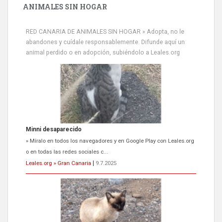
ANIMALES SIN HOGAR
Minni desaparecido
» Míralo en todos los navegadores y en Google Play con Leales.org
RED CANARIA DE ANIMALES SIN HOGAR » Adopta, no le
o en todas las redes sociales c...
abandones y cuídale responsablemente. Difunde aquí un
Leales.org » Gran Canaria
|
9.7.2025
animal perdido o en adopción, subiéndolo a Leales.org
Siami Perdida
Se llama Siami,es hembra de 4 años,esterilizada con marca de
oreja,cariñosa,mimosa pero miedosa,e...
Leales.org » Gran Canaria
|
9.7.2025