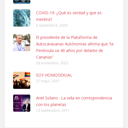
COVID-19: ¿Qué es verdad y que es
mentira?
6 septiembre, 2020
SHIBA PERDIDO AVDA JOSE MESA Y LOPEZ
El presidente de la Plataforma de
PERRO MACHO RAZA SHIBA CON MICROCHIP PERDIDO HOY
Autocaravanas Autónomas afirma que “la
06/07/2025 ZONA MESA Y LOPEZ. ES MUY ASUSTADIZO
Península va 40 años por delante de
Leales.org » Gran Canaria
|
6.7.2025
Canarias”
26 noviembre, 2023
SOY HOMOSEXUAL
27 mayo, 2017
Ariel Solano : La vida en correspondencia
Ninfa perdida
con los planetas
El día 5 se los perdió una ninfa papillera, asustada tiene miedo a la
13 septiembre, 2017
calle, se perdió por la zon...
Leales.org » Gran Canaria
|
6.7.2025