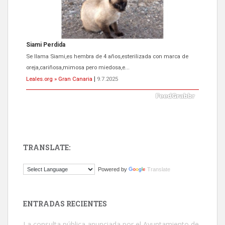
Siami Perdida
Se llama Siami,es hembra de 4 años,esterilizada con marca de
oreja,cariñosa,mimosa pero miedosa,e...
Leales.org » Gran Canaria
|
9.7.2025
TRANSLATE:
ADOPCIÓN URGENTE GATA TEROR GRAN CANARIA
Powered by
Translate
El ayuntamiento se va a llevar a Los Gatos callejeros de la zona los
próximos días, ella incluida...
Leales.org » Gran Canaria
|
9.7.2025
ENTRADAS RECIENTES
La consulta pública anunciada por el Ayuntamiento de