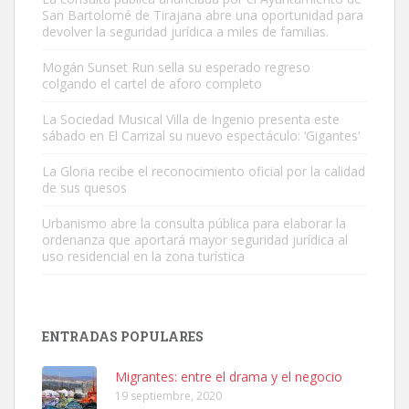
San Bartolomé de Tirajana abre una oportunidad para
devolver la seguridad jurídica a miles de familias.
Mogán Sunset Run sella su esperado regreso
colgando el cartel de aforo completo
Gato manso encontrado
Este gato macho ha aparecido en la calle hace menos de un mes,
La Sociedad Musical Villa de Ingenio presenta este
sábado en El Carrizal su nuevo espectáculo: ‘Gigantes’
es muy manso y extremadamente cari...
Leales.org » Gran Canaria
|
9.7.2025
La Gloria recibe el reconocimiento oficial por la calidad
de sus quesos
Urbanismo abre la consulta pública para elaborar la
ordenanza que aportará mayor seguridad jurídica al
uso residencial en la zona turística
Adopción urgente
Busco adopción responsable para mi perra. Pastor alemán,
ENTRADAS POPULARES
hembra, 4 años. Por motivos personales ...
Leales.org » Gran Canaria
|
6.7.2025
Migrantes: entre el drama y el negocio
19 septiembre, 2020