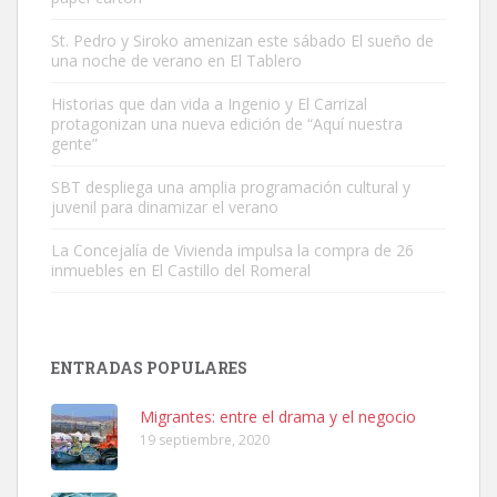
St. Pedro y Siroko amenizan este sábado El sueño de
una noche de verano en El Tablero
Gato manso encontrado
Este gato macho ha aparecido en la calle hace menos de un mes,
Historias que dan vida a Ingenio y El Carrizal
protagonizan una nueva edición de “Aquí nuestra
es muy manso y extremadamente cari...
gente”
Leales.org » Gran Canaria
|
9.7.2025
SBT despliega una amplia programación cultural y
juvenil para dinamizar el verano
La Concejalía de Vivienda impulsa la compra de 26
inmuebles en El Castillo del Romeral
Adopción urgente
Busco adopción responsable para mi perra. Pastor alemán,
ENTRADAS POPULARES
hembra, 4 años. Por motivos personales ...
Leales.org » Gran Canaria
|
6.7.2025
Migrantes: entre el drama y el negocio
19 septiembre, 2020