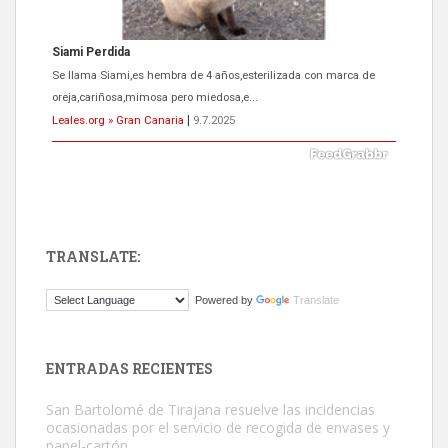
Siami Perdida
Se llama Siami,es hembra de 4 años,esterilizada con marca de
oreja,cariñosa,mimosa pero miedosa,e...
Leales.org » Gran Canaria
|
9.7.2025
TRANSLATE:
ADOPCIÓN URGENTE GATA TEROR GRAN CANARIA
Powered by
Translate
El ayuntamiento se va a llevar a Los Gatos callejeros de la zona los
próximos días, ella incluida...
Leales.org » Gran Canaria
|
9.7.2025
ENTRADAS RECIENTES
San Bartolomé de Tirajana resuelve las incidencias
ocasionadas por el servicio de recogida de envases y
papel-cartón