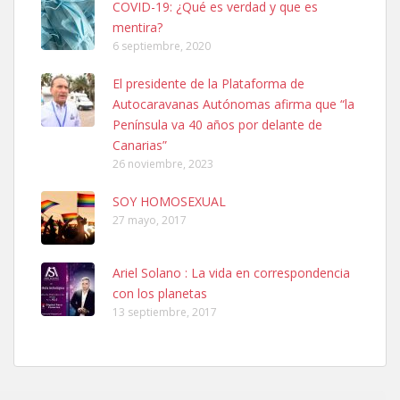
COVID-19: ¿Qué es verdad y que es
mentira?
6 septiembre, 2020
SHIBA PERDIDO AVDA JOSE MESA Y LOPEZ
El presidente de la Plataforma de
PERRO MACHO RAZA SHIBA CON MICROCHIP PERDIDO HOY
Autocaravanas Autónomas afirma que “la
06/07/2025 ZONA MESA Y LOPEZ. ES MUY ASUSTADIZO
Península va 40 años por delante de
Leales.org » Gran Canaria
|
6.7.2025
Canarias”
26 noviembre, 2023
SOY HOMOSEXUAL
27 mayo, 2017
Ariel Solano : La vida en correspondencia
Ninfa perdida
con los planetas
El día 5 se los perdió una ninfa papillera, asustada tiene miedo a la
13 septiembre, 2017
calle, se perdió por la zon...
Leales.org » Gran Canaria
|
6.7.2025