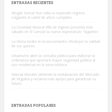
ENTRADAS RECIENTES
Mogán Sunset Run sella su esperado regreso
colgando el cartel de aforo completo
La Sociedad Musical Villa de Ingenio presenta este
sábado en El Carrizal su nuevo espectáculo: ‘Gigantes’
Gato manso encontrado
La Gloria recibe el reconocimiento oficial por la calidad
Este gato macho ha aparecido en la calle hace menos de un mes,
de sus quesos
es muy manso y extremadamente cari...
Urbanismo abre la consulta pública para elaborar la
Leales.org » Gran Canaria
|
9.7.2025
ordenanza que aportará mayor seguridad jurídica al
uso residencial en la zona turística
Marcial Morales defiende la revitalización del Mercado
de Vegueta y reclama más apoyo para garantizar su
futuro.
Adopción urgente
Busco adopción responsable para mi perra. Pastor alemán,
ENTRADAS POPULARES
hembra, 4 años. Por motivos personales ...