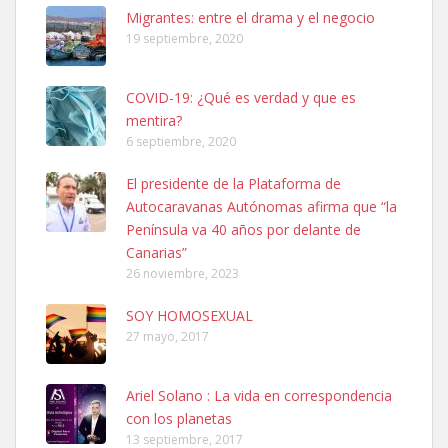
Leales.org » Gran Canaria
|
6.7.2025
Migrantes: entre el drama y el negocio
19 septiembre, 2020
COVID-19: ¿Qué es verdad y que es
mentira?
6 septiembre, 2020
SHIBA PERDIDO AVDA JOSE MESA Y LOPEZ
El presidente de la Plataforma de
PERRO MACHO RAZA SHIBA CON MICROCHIP PERDIDO HOY
Autocaravanas Autónomas afirma que “la
06/07/2025 ZONA MESA Y LOPEZ. ES MUY ASUSTADIZO
Península va 40 años por delante de
Leales.org » Gran Canaria
|
6.7.2025
Canarias”
26 noviembre, 2023
SOY HOMOSEXUAL
27 mayo, 2017
Ariel Solano : La vida en correspondencia
Ninfa perdida
con los planetas
El día 5 se los perdió una ninfa papillera, asustada tiene miedo a la
13 septiembre, 2017
calle, se perdió por la zon...