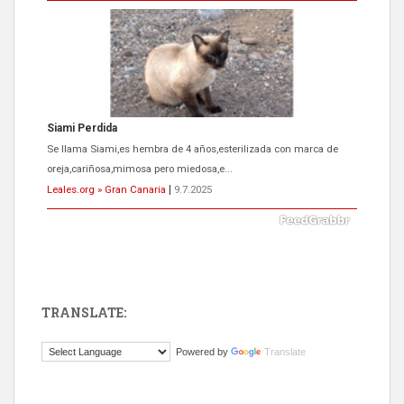
Siami Perdida
Se llama Siami,es hembra de 4 años,esterilizada con marca de
oreja,cariñosa,mimosa pero miedosa,e...
Leales.org » Gran Canaria
|
9.7.2025
TRANSLATE:
ADOPCIÓN URGENTE GATA TEROR GRAN CANARIA
Powered by
Translate
El ayuntamiento se va a llevar a Los Gatos callejeros de la zona los
próximos días, ella incluida...
Leales.org » Gran Canaria
|
9.7.2025