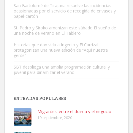
San Bartolomé de Tirajana resuelve las incidencias
ocasionadas por el servicio de recogida de envases y
papel-cartón
Gato manso encontrado
Este gato macho ha aparecido en la calle hace menos de un mes,
St. Pedro y Siroko amenizan este sábado El sueño de
una noche de verano en El Tablero
es muy manso y extremadamente cari...
Leales.org » Gran Canaria
|
9.7.2025
Historias que dan vida a Ingenio y El Carrizal
protagonizan una nueva edición de “Aquí nuestra
gente”
SBT despliega una amplia programación cultural y
juvenil para dinamizar el verano
Adopción urgente
Busco adopción responsable para mi perra. Pastor alemán,
ENTRADAS POPULARES
hembra, 4 años. Por motivos personales ...
Leales.org » Gran Canaria
|
6.7.2025
Migrantes: entre el drama y el negocio
19 septiembre, 2020