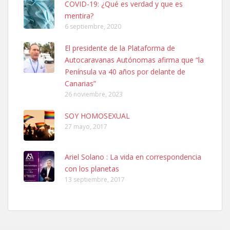
COVID-19: ¿Qué es verdad y que es
mentira?
6 septiembre, 2020
SHIBA PERDIDO AVDA JOSE MESA Y LOPEZ
El presidente de la Plataforma de
PERRO MACHO RAZA SHIBA CON MICROCHIP PERDIDO HOY
Autocaravanas Autónomas afirma que “la
06/07/2025 ZONA MESA Y LOPEZ. ES MUY ASUSTADIZO
Península va 40 años por delante de
Leales.org » Gran Canaria
|
6.7.2025
Canarias”
26 noviembre, 2023
SOY HOMOSEXUAL
27 mayo, 2017
Ariel Solano : La vida en correspondencia
Ninfa perdida
con los planetas
El día 5 se los perdió una ninfa papillera, asustada tiene miedo a la
13 septiembre, 2017
calle, se perdió por la zon...
Leales.org » Gran Canaria
|
6.7.2025