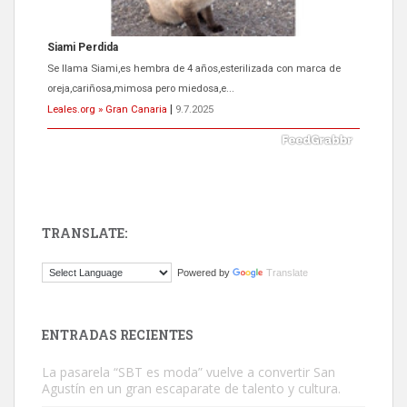
Siami Perdida
Se llama Siami,es hembra de 4 años,esterilizada con marca de
oreja,cariñosa,mimosa pero miedosa,e...
Leales.org » Gran Canaria
|
9.7.2025
TRANSLATE:
ADOPCIÓN URGENTE GATA TEROR GRAN CANARIA
Powered by
Translate
El ayuntamiento se va a llevar a Los Gatos callejeros de la zona los
próximos días, ella incluida...
Leales.org » Gran Canaria
|
9.7.2025
ENTRADAS RECIENTES
La pasarela “SBT es moda” vuelve a convertir San
Agustín en un gran escaparate de talento y cultura.