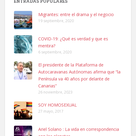
ENTRADAS POPULARES
hembra, 4 años. Por motivos personales ...
Leales.org » Gran Canaria
|
6.7.2025
Migrantes: entre el drama y el negocio
19 septiembre, 2020
COVID-19: ¿Qué es verdad y que es
mentira?
6 septiembre, 2020
SHIBA PERDIDO AVDA JOSE MESA Y LOPEZ
El presidente de la Plataforma de
PERRO MACHO RAZA SHIBA CON MICROCHIP PERDIDO HOY
Autocaravanas Autónomas afirma que “la
06/07/2025 ZONA MESA Y LOPEZ. ES MUY ASUSTADIZO
Península va 40 años por delante de
Leales.org » Gran Canaria
|
6.7.2025
Canarias”
26 noviembre, 2023
SOY HOMOSEXUAL
27 mayo, 2017
Ariel Solano : La vida en correspondencia
Ninfa perdida