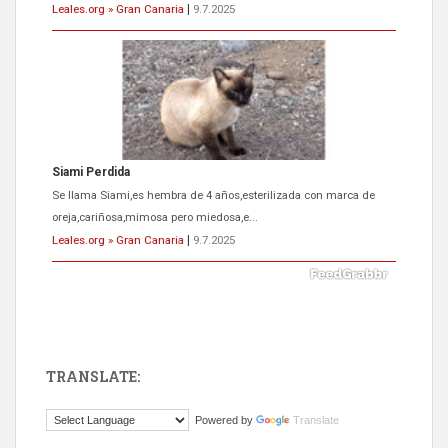
Leales.org » Gran Canaria
|
9.7.2025
Siami Perdida
Se llama Siami,es hembra de 4 años,esterilizada con marca de
oreja,cariñosa,mimosa pero miedosa,e...
Leales.org » Gran Canaria
|
9.7.2025
TRANSLATE:
ADOPCIÓN URGENTE GATA TEROR GRAN CANARIA
Powered by
Translate
El ayuntamiento se va a llevar a Los Gatos callejeros de la zona los