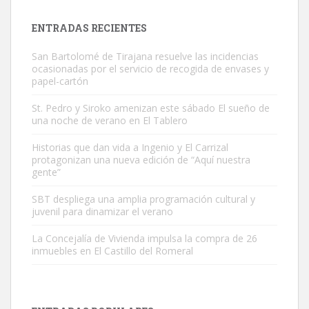
próximos días, ella incluida...
Leales.org » Gran Canaria
|
9.7.2025
ENTRADAS RECIENTES
San Bartolomé de Tirajana resuelve las incidencias
ocasionadas por el servicio de recogida de envases y
papel-cartón
St. Pedro y Siroko amenizan este sábado El sueño de
una noche de verano en El Tablero
Gato manso encontrado
Este gato macho ha aparecido en la calle hace menos de un mes,
Historias que dan vida a Ingenio y El Carrizal
protagonizan una nueva edición de “Aquí nuestra
es muy manso y extremadamente cari...
gente”
Leales.org » Gran Canaria
|
9.7.2025
SBT despliega una amplia programación cultural y
juvenil para dinamizar el verano
La Concejalía de Vivienda impulsa la compra de 26
inmuebles en El Castillo del Romeral
Adopción urgente
Busco adopción responsable para mi perra. Pastor alemán,