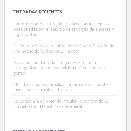
próximos días, ella incluida...
Leales.org » Gran Canaria
|
9.7.2025
ENTRADAS RECIENTES
San Bartolomé de Tirajana resuelve las incidencias
ocasionadas por el servicio de recogida de envases y
papel-cartón
St. Pedro y Siroko amenizan este sábado El sueño de
una noche de verano en El Tablero
Gato manso encontrado
Este gato macho ha aparecido en la calle hace menos de un mes,
Historias que dan vida a Ingenio y El Carrizal
protagonizan una nueva edición de “Aquí nuestra
es muy manso y extremadamente cari...
gente”
Leales.org » Gran Canaria
|
9.7.2025
SBT despliega una amplia programación cultural y
juvenil para dinamizar el verano
La Concejalía de Vivienda impulsa la compra de 26
inmuebles en El Castillo del Romeral
Adopción urgente
Busco adopción responsable para mi perra. Pastor alemán,