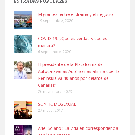
ENTRADAS POPULARES
hembra, 4 años. Por motivos personales ...
Leales.org » Gran Canaria
|
6.7.2025
Migrantes: entre el drama y el negocio
19 septiembre, 2020
COVID-19: ¿Qué es verdad y que es
mentira?
6 septiembre, 2020
SHIBA PERDIDO AVDA JOSE MESA Y LOPEZ
El presidente de la Plataforma de
PERRO MACHO RAZA SHIBA CON MICROCHIP PERDIDO HOY
Autocaravanas Autónomas afirma que “la
06/07/2025 ZONA MESA Y LOPEZ. ES MUY ASUSTADIZO
Península va 40 años por delante de
Leales.org » Gran Canaria
|
6.7.2025
Canarias”
26 noviembre, 2023
SOY HOMOSEXUAL
27 mayo, 2017
Ariel Solano : La vida en correspondencia
Ninfa perdida