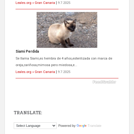
Leales.org » Gran Canaria
|
9.7.2025
Siami Perdida
Se llama Siami,es hembra de 4 años,esterilizada con marca de
oreja,cariñosa,mimosa pero miedosa,e...
Leales.org » Gran Canaria
|
9.7.2025
TRANSLATE:
ADOPCIÓN URGENTE GATA TEROR GRAN CANARIA
Powered by
Translate
El ayuntamiento se va a llevar a Los Gatos callejeros de la zona los