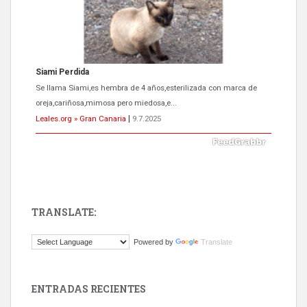
Siami Perdida
Se llama Siami,es hembra de 4 años,esterilizada con marca de
oreja,cariñosa,mimosa pero miedosa,e...
Leales.org » Gran Canaria
|
9.7.2025
TRANSLATE:
ADOPCIÓN URGENTE GATA TEROR GRAN CANARIA
Powered by
Translate
El ayuntamiento se va a llevar a Los Gatos callejeros de la zona los
próximos días, ella incluida...
Leales.org » Gran Canaria
|
9.7.2025
ENTRADAS RECIENTES