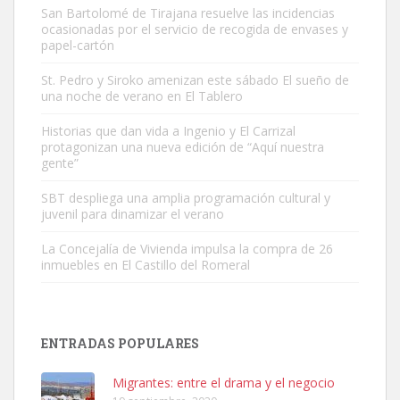
San Bartolomé de Tirajana resuelve las incidencias
ocasionadas por el servicio de recogida de envases y
papel-cartón
St. Pedro y Siroko amenizan este sábado El sueño de
una noche de verano en El Tablero
Gato manso encontrado
Este gato macho ha aparecido en la calle hace menos de un mes,
Historias que dan vida a Ingenio y El Carrizal
protagonizan una nueva edición de “Aquí nuestra
es muy manso y extremadamente cari...
gente”
Leales.org » Gran Canaria
|
9.7.2025
SBT despliega una amplia programación cultural y
juvenil para dinamizar el verano
La Concejalía de Vivienda impulsa la compra de 26
inmuebles en El Castillo del Romeral
Adopción urgente
Busco adopción responsable para mi perra. Pastor alemán,
ENTRADAS POPULARES
hembra, 4 años. Por motivos personales ...
Leales.org » Gran Canaria
|
6.7.2025
Migrantes: entre el drama y el negocio