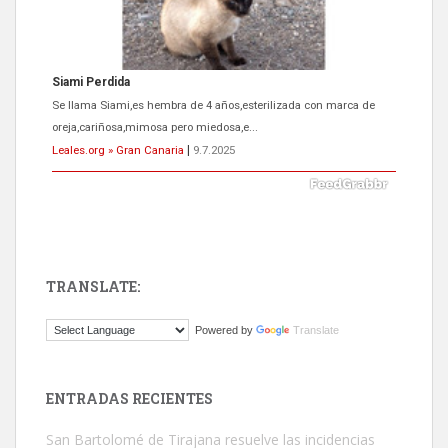
Siami Perdida
Se llama Siami,es hembra de 4 años,esterilizada con marca de
oreja,cariñosa,mimosa pero miedosa,e...
Leales.org » Gran Canaria
|
9.7.2025
TRANSLATE:
ADOPCIÓN URGENTE GATA TEROR GRAN CANARIA
Powered by
Translate
El ayuntamiento se va a llevar a Los Gatos callejeros de la zona los
próximos días, ella incluida...
Leales.org » Gran Canaria
|
9.7.2025
ENTRADAS RECIENTES
San Bartolomé de Tirajana resuelve las incidencias