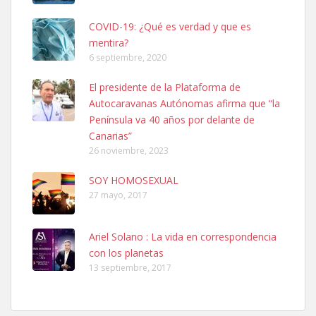
COVID-19: ¿Qué es verdad y que es
mentira?
6 septiembre, 2020
SHIBA PERDIDO AVDA JOSE MESA Y LOPEZ
El presidente de la Plataforma de
PERRO MACHO RAZA SHIBA CON MICROCHIP PERDIDO HOY
Autocaravanas Autónomas afirma que “la
06/07/2025 ZONA MESA Y LOPEZ. ES MUY ASUSTADIZO
Península va 40 años por delante de
Leales.org » Gran Canaria
|
6.7.2025
Canarias”
26 noviembre, 2023
SOY HOMOSEXUAL
27 mayo, 2017
Ariel Solano : La vida en correspondencia
Ninfa perdida
con los planetas
El día 5 se los perdió una ninfa papillera, asustada tiene miedo a la
13 septiembre, 2017
calle, se perdió por la zon...
Leales.org » Gran Canaria
|
6.7.2025