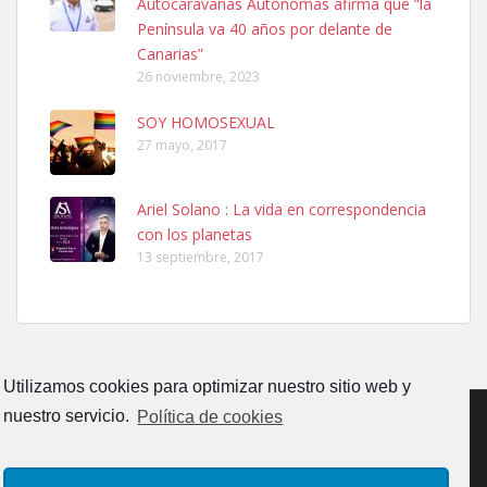
Autocaravanas Autónomas afirma que “la
calle, se perdió por la zon...
Península va 40 años por delante de
Leales.org » Gran Canaria
|
6.7.2025
Canarias”
26 noviembre, 2023
SOY HOMOSEXUAL
27 mayo, 2017
Ariel Solano : La vida en correspondencia
Adopcion
con los planetas
Busco casa de acogida para mi perrita ya que por temas de trabajo
13 septiembre, 2017
no la puedo tener. Solo gente r...
Leales.org » Gran Canaria
|
4.7.2025
Utilizamos cookies para optimizar nuestro sitio web y
nuestro servicio.
Política de cookies
Gata joven encontrada
CONTACTO
AVISO LEGAL
POLÍTICA DE PRIVACIDAD