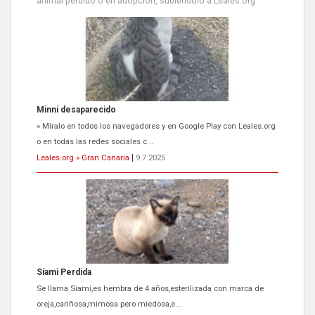
animal perdido o en adopción, subiéndolo a Leales.org
Siami Perdida
Se llama Siami,es hembra de 4 años,esterilizada con marca de
oreja,cariñosa,mimosa pero miedosa,e...
Leales.org » Gran Canaria
|
9.7.2025
ADOPCIÓN URGENTE GATA TEROR GRAN CANARIA
El ayuntamiento se va a llevar a Los Gatos callejeros de la zona los
próximos días, ella incluida...