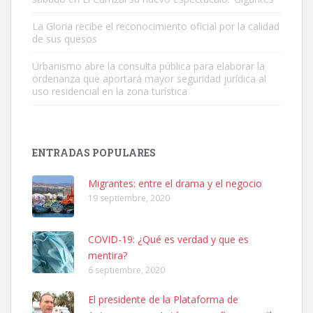
Leales.org » Gran Canaria
|
6.7.2025
La Gloria recibe el reconocimiento oficial por la calidad
de sus quesos
Urbanismo abre la consulta pública para elaborar la
ordenanza que aportará mayor seguridad jurídica al
uso residencial en la zona turística
SHIBA PERDIDO AVDA JOSE MESA Y LOPEZ
PERRO MACHO RAZA SHIBA CON MICROCHIP PERDIDO HOY
ENTRADAS POPULARES
06/07/2025 ZONA MESA Y LOPEZ. ES MUY ASUSTADIZO
Leales.org » Gran Canaria
|
6.7.2025
Migrantes: entre el drama y el negocio
19 septiembre, 2020
COVID-19: ¿Qué es verdad y que es
mentira?
6 septiembre, 2020
Ninfa perdida
El presidente de la Plataforma de
El día 5 se los perdió una ninfa papillera, asustada tiene miedo a la