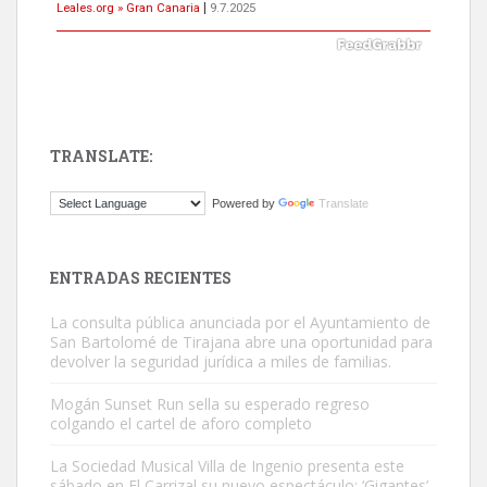
Leales.org » Gran Canaria
|
9.7.2025
TRANSLATE:
Gato manso encontrado
Powered by
Translate
Este gato macho ha aparecido en la calle hace menos de un mes,
es muy manso y extremadamente cari...
Leales.org » Gran Canaria
|
9.7.2025
ENTRADAS RECIENTES
La consulta pública anunciada por el Ayuntamiento de
San Bartolomé de Tirajana abre una oportunidad para
devolver la seguridad jurídica a miles de familias.
Mogán Sunset Run sella su esperado regreso
colgando el cartel de aforo completo
Adopción urgente
Busco adopción responsable para mi perra. Pastor alemán,
La Sociedad Musical Villa de Ingenio presenta este
sábado en El Carrizal su nuevo espectáculo: ‘Gigantes’
hembra, 4 años. Por motivos personales ...