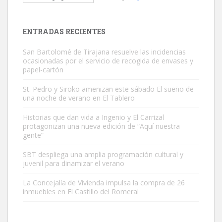
El ayuntamiento se va a llevar a Los Gatos callejeros de la zona los
próximos días, ella incluida...
Leales.org » Gran Canaria
|
9.7.2025
ENTRADAS RECIENTES
San Bartolomé de Tirajana resuelve las incidencias
ocasionadas por el servicio de recogida de envases y
papel-cartón
St. Pedro y Siroko amenizan este sábado El sueño de
una noche de verano en El Tablero
Gato manso encontrado
Este gato macho ha aparecido en la calle hace menos de un mes,
Historias que dan vida a Ingenio y El Carrizal
protagonizan una nueva edición de “Aquí nuestra
es muy manso y extremadamente cari...
gente”
Leales.org » Gran Canaria
|
9.7.2025
SBT despliega una amplia programación cultural y
juvenil para dinamizar el verano
La Concejalía de Vivienda impulsa la compra de 26
inmuebles en El Castillo del Romeral
Adopción urgente