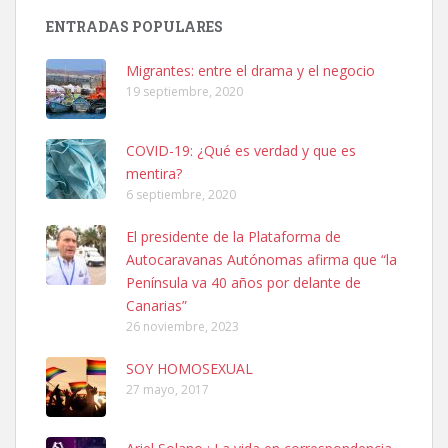
Busco adopción responsable para mi perra. Pastor alemán,
ENTRADAS POPULARES
hembra, 4 años. Por motivos personales ...
Leales.org » Gran Canaria
|
6.7.2025
Migrantes: entre el drama y el negocio
19 septiembre, 2020
COVID-19: ¿Qué es verdad y que es
mentira?
6 septiembre, 2020
SHIBA PERDIDO AVDA JOSE MESA Y LOPEZ
El presidente de la Plataforma de
PERRO MACHO RAZA SHIBA CON MICROCHIP PERDIDO HOY
Autocaravanas Autónomas afirma que “la
06/07/2025 ZONA MESA Y LOPEZ. ES MUY ASUSTADIZO
Península va 40 años por delante de
Leales.org » Gran Canaria
|
6.7.2025
Canarias”
26 noviembre, 2023
SOY HOMOSEXUAL
27 mayo, 2017