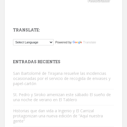
TRANSLATE:
Gato manso encontrado
Powered by
Translate
Este gato macho ha aparecido en la calle hace menos de un mes,
es muy manso y extremadamente cari...
Leales.org » Gran Canaria
|
9.7.2025
ENTRADAS RECIENTES
San Bartolomé de Tirajana resuelve las incidencias
ocasionadas por el servicio de recogida de envases y
papel-cartón
St. Pedro y Siroko amenizan este sábado El sueño de
una noche de verano en El Tablero
Adopción urgente
Busco adopción responsable para mi perra. Pastor alemán,
Historias que dan vida a Ingenio y El Carrizal
protagonizan una nueva edición de “Aquí nuestra
hembra, 4 años. Por motivos personales ...
gente”
Leales.org » Gran Canaria
|
6.7.2025