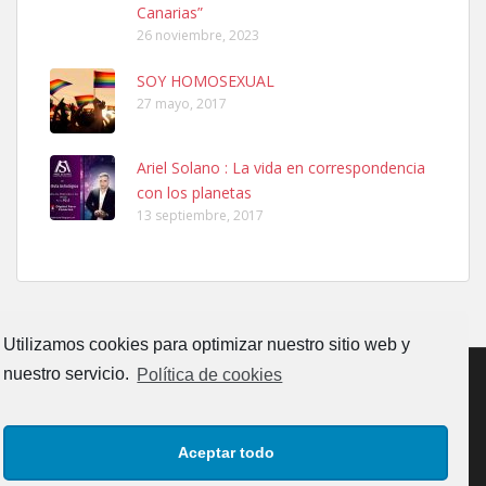
Canarias”
26 noviembre, 2023
SOY HOMOSEXUAL
27 mayo, 2017
Ariel Solano : La vida en correspondencia
Adopcion
con los planetas
Busco casa de acogida para mi perrita ya que por temas de trabajo
13 septiembre, 2017
no la puedo tener. Solo gente r...
Leales.org » Gran Canaria
|
4.7.2025
Utilizamos cookies para optimizar nuestro sitio web y
nuestro servicio.
Política de cookies
Gata joven encontrada
CONTACTO
AVISO LEGAL
POLÍTICA DE PRIVACIDAD
Gata joven encontrada en zona calle San Bernardo de Las Palmas
Aceptar todo
de Gran Canaria. Es una gata castr...
POLÍTICA DE COOKIES (UE)