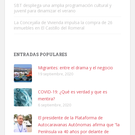
SBT despliega una amplia programación cultural y
juvenil para dinamizar el verano
La Concejalía de Vivienda impulsa la compra de 26
inmuebles en El Castillo del Romeral
SHIBA PERDIDO AVDA JOSE MESA Y LOPEZ
PERRO MACHO RAZA SHIBA CON MICROCHIP PERDIDO HOY
ENTRADAS POPULARES
06/07/2025 ZONA MESA Y LOPEZ. ES MUY ASUSTADIZO
Leales.org » Gran Canaria
|
6.7.2025
Migrantes: entre el drama y el negocio
19 septiembre, 2020
COVID-19: ¿Qué es verdad y que es
mentira?
6 septiembre, 2020
Ninfa perdida
El presidente de la Plataforma de
El día 5 se los perdió una ninfa papillera, asustada tiene miedo a la
Autocaravanas Autónomas afirma que “la
calle, se perdió por la zon...
Península va 40 años por delante de
Leales.org » Gran Canaria
|
6.7.2025