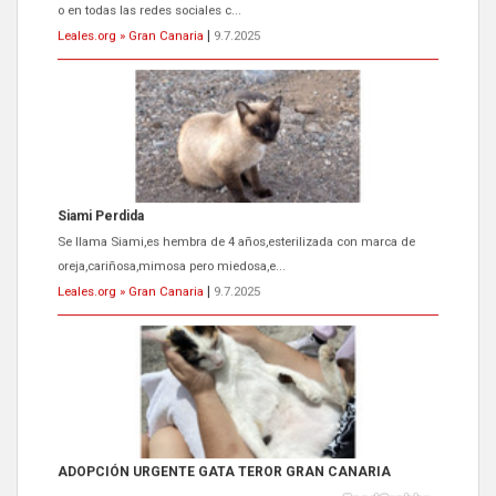
Siami Perdida
Se llama Siami,es hembra de 4 años,esterilizada con marca de
oreja,cariñosa,mimosa pero miedosa,e...
Leales.org » Gran Canaria
|
9.7.2025
ADOPCIÓN URGENTE GATA TEROR GRAN CANARIA
El ayuntamiento se va a llevar a Los Gatos callejeros de la zona los
próximos días, ella incluida...
Leales.org » Gran Canaria
|
9.7.2025