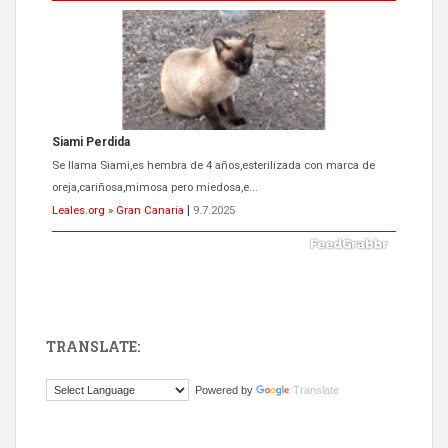
Siami Perdida
Se llama Siami,es hembra de 4 años,esterilizada con marca de
oreja,cariñosa,mimosa pero miedosa,e...
Leales.org » Gran Canaria
|
9.7.2025
TRANSLATE:
ADOPCIÓN URGENTE GATA TEROR GRAN CANARIA
Powered by
Translate
El ayuntamiento se va a llevar a Los Gatos callejeros de la zona los
próximos días, ella incluida...
Leales.org » Gran Canaria
|
9.7.2025