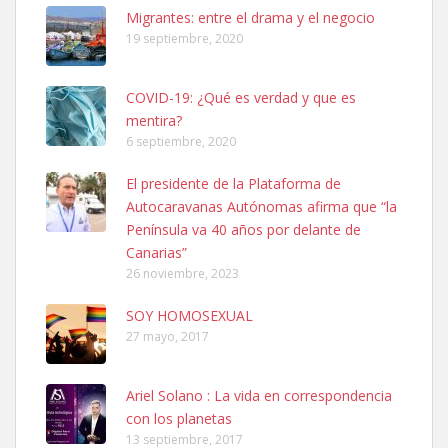
Leales.org » Gran Canaria
|
6.7.2025
Migrantes: entre el drama y el negocio
19 septiembre, 2020
COVID-19: ¿Qué es verdad y que es
mentira?
6 septiembre, 2020
SHIBA PERDIDO AVDA JOSE MESA Y LOPEZ
El presidente de la Plataforma de
PERRO MACHO RAZA SHIBA CON MICROCHIP PERDIDO HOY
Autocaravanas Autónomas afirma que “la
06/07/2025 ZONA MESA Y LOPEZ. ES MUY ASUSTADIZO
Península va 40 años por delante de
Leales.org » Gran Canaria
|
6.7.2025
Canarias”
26 noviembre, 2023
SOY HOMOSEXUAL
27 mayo, 2017
Ariel Solano : La vida en correspondencia
Ninfa perdida
con los planetas
El día 5 se los perdió una ninfa papillera, asustada tiene miedo a la
13 septiembre, 2017
calle, se perdió por la zon...