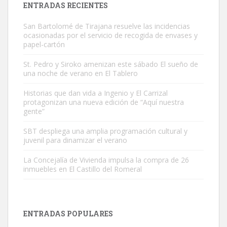
ENTRADAS RECIENTES
San Bartolomé de Tirajana resuelve las incidencias
ocasionadas por el servicio de recogida de envases y
papel-cartón
St. Pedro y Siroko amenizan este sábado El sueño de
una noche de verano en El Tablero
Gato manso encontrado
Este gato macho ha aparecido en la calle hace menos de un mes,
Historias que dan vida a Ingenio y El Carrizal
protagonizan una nueva edición de “Aquí nuestra
es muy manso y extremadamente cari...
gente”
Leales.org » Gran Canaria
|
9.7.2025
SBT despliega una amplia programación cultural y
juvenil para dinamizar el verano
La Concejalía de Vivienda impulsa la compra de 26
inmuebles en El Castillo del Romeral
Adopción urgente
Busco adopción responsable para mi perra. Pastor alemán,
ENTRADAS POPULARES
hembra, 4 años. Por motivos personales ...