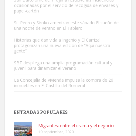
ocasionadas por el servicio de recogida de envases y
papel-cartón
St. Pedro y Siroko amenizan este sábado El sueño de
una noche de verano en El Tablero
Gato manso encontrado
Historias que dan vida a Ingenio y El Carrizal
protagonizan una nueva edición de “Aquí nuestra
Este gato macho ha aparecido en la calle hace menos de un mes,
gente”
es muy manso y extremadamente cari...
Leales.org » Gran Canaria
|
9.7.2025
SBT despliega una amplia programación cultural y
juvenil para dinamizar el verano
La Concejalía de Vivienda impulsa la compra de 26
inmuebles en El Castillo del Romeral
Adopción urgente
ENTRADAS POPULARES
Busco adopción responsable para mi perra. Pastor alemán,
hembra, 4 años. Por motivos personales ...
Migrantes: entre el drama y el negocio
Leales.org » Gran Canaria
|
6.7.2025
19 septiembre, 2020