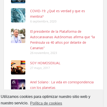
COVID-19: ¿Qué es verdad y que es
mentira?
6 septiembre, 2020
El presidente de la Plataforma de
SHIBA PERDIDO AVDA JOSE MESA Y LOPEZ
Autocaravanas Autónomas afirma que “la
PERRO MACHO RAZA SHIBA CON MICROCHIP PERDIDO HOY
Península va 40 años por delante de
06/07/2025 ZONA MESA Y LOPEZ. ES MUY ASUSTADIZO
Canarias”
Leales.org » Gran Canaria
|
6.7.2025
26 noviembre, 2023
SOY HOMOSEXUAL
27 mayo, 2017
Ariel Solano : La vida en correspondencia
con los planetas
Ninfa perdida
13 septiembre, 2017
El día 5 se los perdió una ninfa papillera, asustada tiene miedo a la
Utilizamos cookies para optimizar nuestro sitio web y
calle, se perdió por la zon...
nuestro servicio.
Política de cookies
Leales.org » Gran Canaria
|
6.7.2025