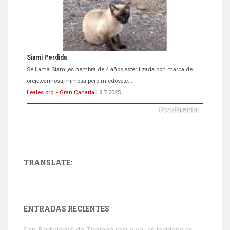
Siami Perdida
Se llama Siami,es hembra de 4 años,esterilizada con marca de
oreja,cariñosa,mimosa pero miedosa,e...
Leales.org » Gran Canaria
|
9.7.2025
TRANSLATE:
ADOPCIÓN URGENTE GATA TEROR GRAN CANARIA
El ayuntamiento se va a llevar a Los Gatos callejeros de la zona los
próximos días, ella incluida...
ENTRADAS RECIENTES
Leales.org » Gran Canaria
|
9.7.2025
San Bartolomé de Tirajana resuelve las incidencias