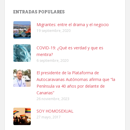
Adopción urgente
Busco adopción responsable para mi perra. Pastor alemán,
ENTRADAS POPULARES
hembra, 4 años. Por motivos personales ...
Leales.org » Gran Canaria
|
6.7.2025
Migrantes: entre el drama y el negocio
19 septiembre, 2020
COVID-19: ¿Qué es verdad y que es
mentira?
6 septiembre, 2020
SHIBA PERDIDO AVDA JOSE MESA Y LOPEZ
El presidente de la Plataforma de
PERRO MACHO RAZA SHIBA CON MICROCHIP PERDIDO HOY
Autocaravanas Autónomas afirma que “la
06/07/2025 ZONA MESA Y LOPEZ. ES MUY ASUSTADIZO
Península va 40 años por delante de
Leales.org » Gran Canaria
|
6.7.2025
Canarias”
26 noviembre, 2023
SOY HOMOSEXUAL
27 mayo, 2017