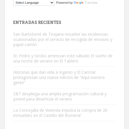
Powered by
Translate
El ayuntamiento se va a llevar a Los Gatos callejeros de la zona los
próximos días, ella incluida...
Leales.org » Gran Canaria
|
9.7.2025
ENTRADAS RECIENTES
San Bartolomé de Tirajana resuelve las incidencias
ocasionadas por el servicio de recogida de envases y
papel-cartón
St. Pedro y Siroko amenizan este sábado El sueño de
una noche de verano en El Tablero
Gato manso encontrado
Este gato macho ha aparecido en la calle hace menos de un mes,
Historias que dan vida a Ingenio y El Carrizal
protagonizan una nueva edición de “Aquí nuestra
es muy manso y extremadamente cari...
gente”
Leales.org » Gran Canaria
|
9.7.2025
SBT despliega una amplia programación cultural y
juvenil para dinamizar el verano
La Concejalía de Vivienda impulsa la compra de 26
inmuebles en El Castillo del Romeral