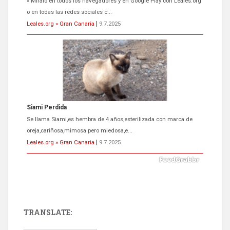
» Míralo en todos los navegadores y en Google Play con Leales.org
o en todas las redes sociales c...
Leales.org » Gran Canaria
|
9.7.2025
Siami Perdida
Se llama Siami,es hembra de 4 años,esterilizada con marca de
oreja,cariñosa,mimosa pero miedosa,e...
Leales.org » Gran Canaria
|
9.7.2025
TRANSLATE:
ADOPCIÓN URGENTE GATA TEROR GRAN CANARIA