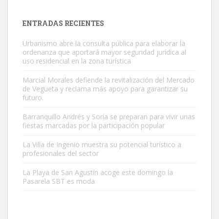
próximos días, ella incluida...
Leales.org » Gran Canaria
|
9.7.2025
ENTRADAS RECIENTES
Urbanismo abre la consulta pública para elaborar la
ordenanza que aportará mayor seguridad jurídica al
uso residencial en la zona turística
Marcial Morales defiende la revitalización del Mercado
de Vegueta y reclama más apoyo para garantizar su
Gato manso encontrado
futuro.
Este gato macho ha aparecido en la calle hace menos de un mes,
Barranquillo Andrés y Soria se preparan para vivir unas
es muy manso y extremadamente cari...
fiestas marcadas por la participación popular
Leales.org » Gran Canaria
|
9.7.2025
La Villa de Ingenio muestra su potencial turístico a
profesionales del sector
La Playa de San Agustín acoge este domingo la
Pasarela SBT es moda
Adopción urgente
Busco adopción responsable para mi perra. Pastor alemán,