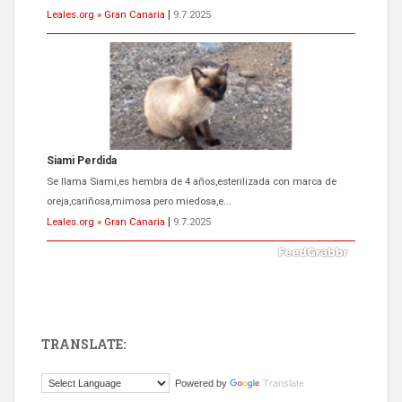
Leales.org » Gran Canaria
|
9.7.2025
Siami Perdida
Se llama Siami,es hembra de 4 años,esterilizada con marca de
oreja,cariñosa,mimosa pero miedosa,e...
Leales.org » Gran Canaria
|
9.7.2025
TRANSLATE:
ADOPCIÓN URGENTE GATA TEROR GRAN CANARIA
Powered by
Translate
El ayuntamiento se va a llevar a Los Gatos callejeros de la zona los