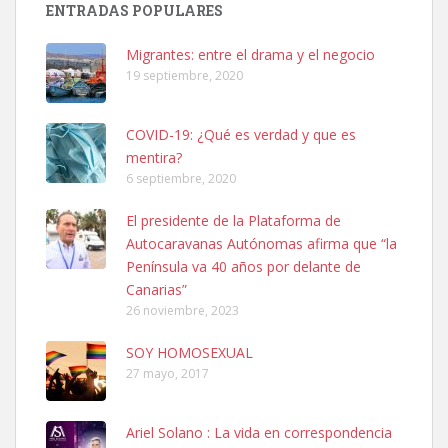
ENTRADAS POPULARES
hembra, 4 años. Por motivos personales ...
Leales.org » Gran Canaria
|
6.7.2025
Migrantes: entre el drama y el negocio
19 septiembre, 2020
COVID-19: ¿Qué es verdad y que es
mentira?
6 septiembre, 2020
SHIBA PERDIDO AVDA JOSE MESA Y LOPEZ
El presidente de la Plataforma de
PERRO MACHO RAZA SHIBA CON MICROCHIP PERDIDO HOY
Autocaravanas Autónomas afirma que “la
06/07/2025 ZONA MESA Y LOPEZ. ES MUY ASUSTADIZO
Península va 40 años por delante de
Leales.org » Gran Canaria
|
6.7.2025
Canarias”
26 noviembre, 2023
SOY HOMOSEXUAL
27 mayo, 2017
Ariel Solano : La vida en correspondencia
Ninfa perdida