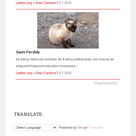
Se llama Siami,es hembra de 4 años,esterilizada con marca de
oreja,cariñosa,mimosa pero miedosa,e...
Leales.org » Gran Canaria
|
9.7.2025
ADOPCIÓN URGENTE GATA TEROR GRAN CANARIA
El ayuntamiento se va a llevar a Los Gatos callejeros de la zona los
próximos días, ella incluida...
Leales.org » Gran Canaria
|
9.7.2025
TRANSLATE:
Powered by
Translate