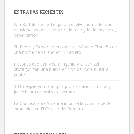
Gato manso encontrado
Este gato macho ha aparecido en la calle hace menos de un mes,
ENTRADAS RECIENTES
es muy manso y extremadamente cari...
Leales.org » Gran Canaria
|
9.7.2025
San Bartolomé de Tirajana resuelve las incidencias
ocasionadas por el servicio de recogida de envases y
papel-cartón
St. Pedro y Siroko amenizan este sábado El sueño de
una noche de verano en El Tablero
Historias que dan vida a Ingenio y El Carrizal
protagonizan una nueva edición de “Aquí nuestra
Adopción urgente
gente”
Busco adopción responsable para mi perra. Pastor alemán,
hembra, 4 años. Por motivos personales ...
SBT despliega una amplia programación cultural y
Leales.org » Gran Canaria
|
6.7.2025
juvenil para dinamizar el verano
La Concejalía de Vivienda impulsa la compra de 26
inmuebles en El Castillo del Romeral