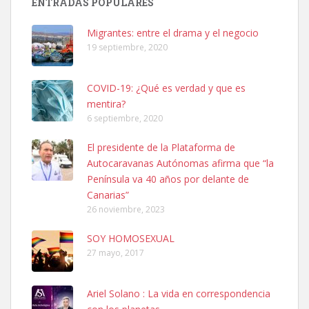
ENTRADAS POPULARES
SHIBA PERDIDO AVDA JOSE MESA Y LOPEZ
PERRO MACHO RAZA SHIBA CON MICROCHIP PERDIDO HOY
Migrantes: entre el drama y el negocio
06/07/2025 ZONA MESA Y LOPEZ. ES MUY ASUSTADIZO
19 septiembre, 2020
Leales.org » Gran Canaria
|
6.7.2025
COVID-19: ¿Qué es verdad y que es
mentira?
6 septiembre, 2020
El presidente de la Plataforma de
Autocaravanas Autónomas afirma que “la
Ninfa perdida
Península va 40 años por delante de
El día 5 se los perdió una ninfa papillera, asustada tiene miedo a la
Canarias”
calle, se perdió por la zon...
26 noviembre, 2023
Leales.org » Gran Canaria
|
6.7.2025
SOY HOMOSEXUAL
27 mayo, 2017
Ariel Solano : La vida en correspondencia