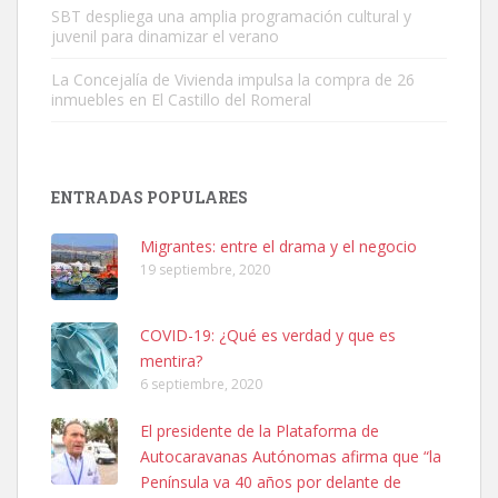
SBT despliega una amplia programación cultural y
juvenil para dinamizar el verano
La Concejalía de Vivienda impulsa la compra de 26
inmuebles en El Castillo del Romeral
Adopción urgente
Busco adopción responsable para mi perra. Pastor alemán,
ENTRADAS POPULARES
hembra, 4 años. Por motivos personales ...
Leales.org » Gran Canaria
|
6.7.2025
Migrantes: entre el drama y el negocio
19 septiembre, 2020
COVID-19: ¿Qué es verdad y que es
mentira?
6 septiembre, 2020
SHIBA PERDIDO AVDA JOSE MESA Y LOPEZ
El presidente de la Plataforma de
PERRO MACHO RAZA SHIBA CON MICROCHIP PERDIDO HOY
Autocaravanas Autónomas afirma que “la
06/07/2025 ZONA MESA Y LOPEZ. ES MUY ASUSTADIZO
Península va 40 años por delante de
Leales.org » Gran Canaria
|
6.7.2025