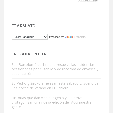
TRANSLATE:
ADOPCIÓN URGENTE GATA TEROR GRAN CANARIA
Powered by
Translate
El ayuntamiento se va a llevar a Los Gatos callejeros de la zona los
próximos días, ella incluida...
Leales.org » Gran Canaria
|
9.7.2025
ENTRADAS RECIENTES
San Bartolomé de Tirajana resuelve las incidencias
ocasionadas por el servicio de recogida de envases y
papel-cartón
St. Pedro y Siroko amenizan este sábado El sueño de
una noche de verano en El Tablero
Gato manso encontrado
Este gato macho ha aparecido en la calle hace menos de un mes,
Historias que dan vida a Ingenio y El Carrizal
protagonizan una nueva edición de “Aquí nuestra
es muy manso y extremadamente cari...
gente”
Leales.org » Gran Canaria
|
9.7.2025