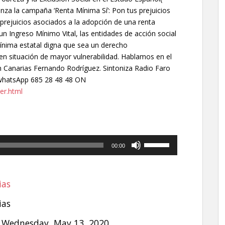
nza la campaña ‘Renta Mínima Sí’: Pon tus prejuicios
s prejuicios asociados a la adopción de una renta
n Ingreso Mínimo Vital, las entidades de acción social
ínima estatal digna que sea un derecho
en situación de mayor vulnerabilidad. Hablamos en el
en Canarias Fernando Rodríguez. Sintoniza Radio Faro
 whatsApp 685 28 48 48 ON
er.html
Utiliza
00:00
las
teclas
de
ias
flecha
arriba/abajo
ias
para
 Wednesday, May 13, 2020
aumentar