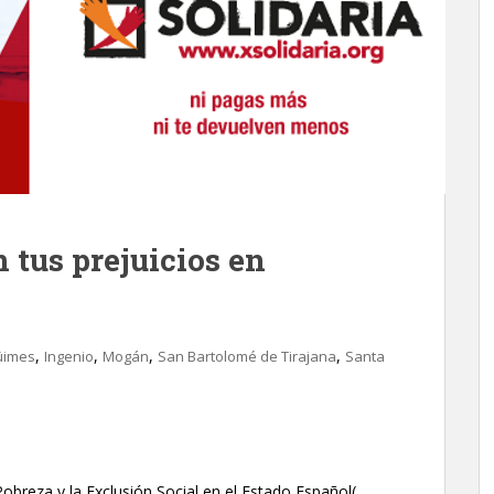
 tus prejuicios en
,
,
,
,
üimes
Ingenio
Mogán
San Bartolomé de Tirajana
Santa
breza y la Exclusión Social en el Estado Español(