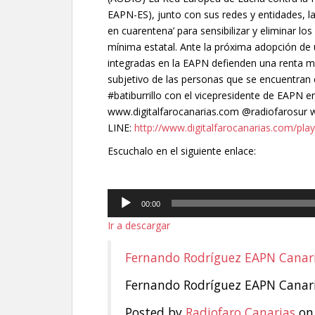
EAPN-ES), junto con sus redes y entidades, la
en cuarentena’ para sensibilizar y eliminar lo
mínima estatal. Ante la próxima adopción de u
integradas en la EAPN defienden una renta m
subjetivo de las personas que se encuentran 
#batiburrillo con el vicepresidente de EAPN 
www.digitalfarocanarias.com @radiofarosur
LINE:
http://www.digitalfarocanarias.com/play
Escuchalo en el siguiente enlace:
Reproductor
00:00
de
Ir a descargar
audio
Fernando Rodríguez EAPN Canar
Fernando Rodríguez EAPN Canar
Posted by
Radiofaro Canarias
on