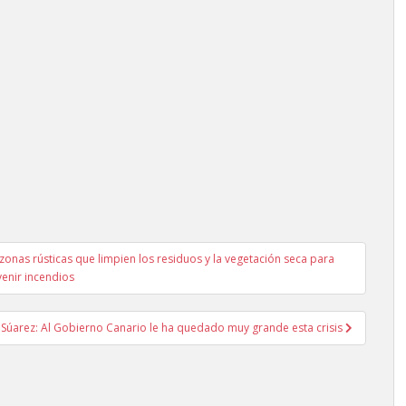
zonas rústicas que limpien los residuos y la vegetación seca para
enir incendios
i Súarez: Al Gobierno Canario le ha quedado muy grande esta crisis