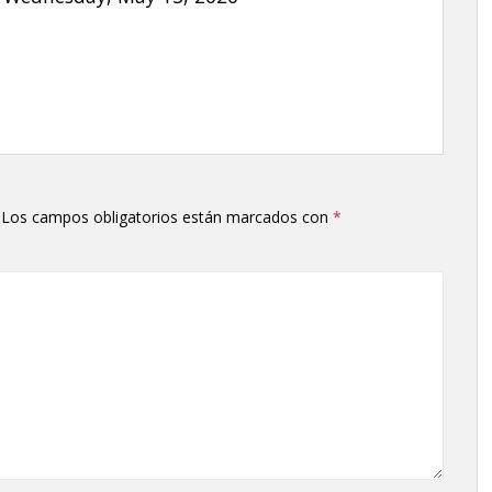
o
disminuir
el
volumen.
Los campos obligatorios están marcados con
*