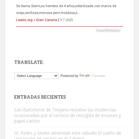
Se llama Siami,es hembra de 4 años,esterilizada con marca de
oreja,cariñosa,mimosa pero miedosa,e...
Leales.org » Gran Canaria
|
9.7.2025
TRANSLATE:
ADOPCIÓN URGENTE GATA TEROR GRAN CANARIA
Powered by
Translate
El ayuntamiento se va a llevar a Los Gatos callejeros de la zona los
próximos días, ella incluida...
Leales.org » Gran Canaria
|
9.7.2025
ENTRADAS RECIENTES
San Bartolomé de Tirajana resuelve las incidencias
ocasionadas por el servicio de recogida de envases y
papel-cartón
St. Pedro y Siroko amenizan este sábado El sueño de
una noche de verano en El Tablero