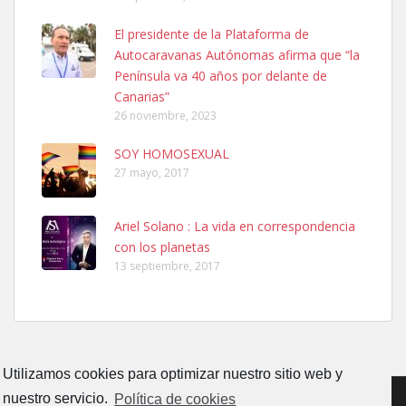
SHIBA PERDIDO AVDA JOSE MESA Y LOPEZ
El presidente de la Plataforma de
PERRO MACHO RAZA SHIBA CON MICROCHIP PERDIDO HOY
Autocaravanas Autónomas afirma que “la
06/07/2025 ZONA MESA Y LOPEZ. ES MUY ASUSTADIZO
Península va 40 años por delante de
Leales.org » Gran Canaria
|
6.7.2025
Canarias”
26 noviembre, 2023
SOY HOMOSEXUAL
27 mayo, 2017
Ariel Solano : La vida en correspondencia
Ninfa perdida
con los planetas
El día 5 se los perdió una ninfa papillera, asustada tiene miedo a la
13 septiembre, 2017
calle, se perdió por la zon...
Leales.org » Gran Canaria
|
6.7.2025
Utilizamos cookies para optimizar nuestro sitio web y
nuestro servicio.
Política de cookies