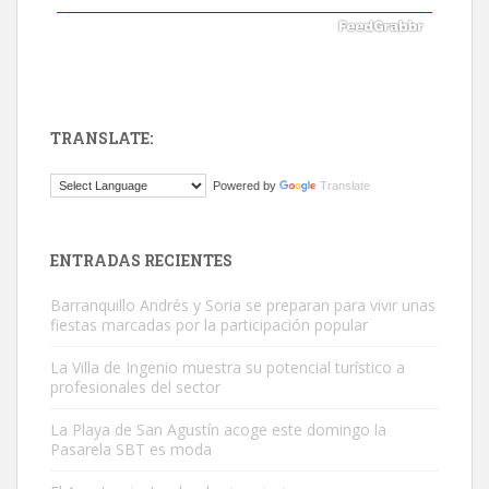
TRANSLATE:
ADOPCIÓN URGENTE GATA TEROR GRAN CANARIA
Powered by
Translate
El ayuntamiento se va a llevar a Los Gatos callejeros de la zona los
próximos días, ella incluida...
Leales.org » Gran Canaria
|
9.7.2025
ENTRADAS RECIENTES
Barranquillo Andrés y Soria se preparan para vivir unas
fiestas marcadas por la participación popular
La Villa de Ingenio muestra su potencial turístico a
profesionales del sector
Gato manso encontrado
La Playa de San Agustín acoge este domingo la
Este gato macho ha aparecido en la calle hace menos de un mes,
Pasarela SBT es moda
es muy manso y extremadamente cari...