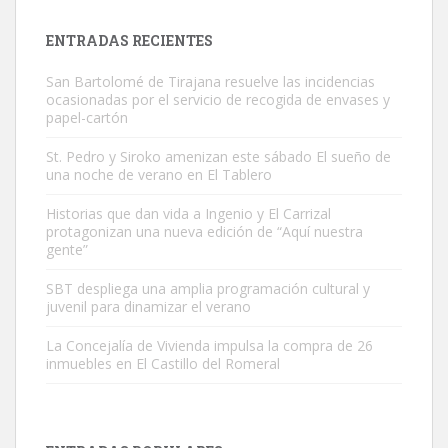
es muy manso y extremadamente cari...
Leales.org » Gran Canaria
|
9.7.2025
ENTRADAS RECIENTES
San Bartolomé de Tirajana resuelve las incidencias
ocasionadas por el servicio de recogida de envases y
papel-cartón
St. Pedro y Siroko amenizan este sábado El sueño de
una noche de verano en El Tablero
Adopción urgente
Busco adopción responsable para mi perra. Pastor alemán,
Historias que dan vida a Ingenio y El Carrizal
protagonizan una nueva edición de “Aquí nuestra
hembra, 4 años. Por motivos personales ...
gente”
Leales.org » Gran Canaria
|
6.7.2025
SBT despliega una amplia programación cultural y
juvenil para dinamizar el verano
La Concejalía de Vivienda impulsa la compra de 26
inmuebles en El Castillo del Romeral
SHIBA PERDIDO AVDA JOSE MESA Y LOPEZ
PERRO MACHO RAZA SHIBA CON MICROCHIP PERDIDO HOY