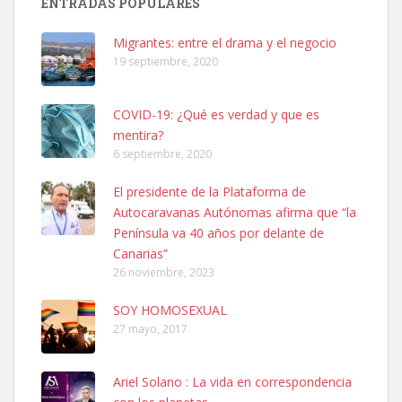
ENTRADAS POPULARES
06/07/2025 ZONA MESA Y LOPEZ. ES MUY ASUSTADIZO
Leales.org » Gran Canaria
|
6.7.2025
Migrantes: entre el drama y el negocio
19 septiembre, 2020
COVID-19: ¿Qué es verdad y que es
mentira?
6 septiembre, 2020
Ninfa perdida
El presidente de la Plataforma de
El día 5 se los perdió una ninfa papillera, asustada tiene miedo a la
Autocaravanas Autónomas afirma que “la
calle, se perdió por la zon...
Península va 40 años por delante de
Leales.org » Gran Canaria
|
6.7.2025
Canarias”
26 noviembre, 2023
SOY HOMOSEXUAL
27 mayo, 2017
Ariel Solano : La vida en correspondencia
Adopcion