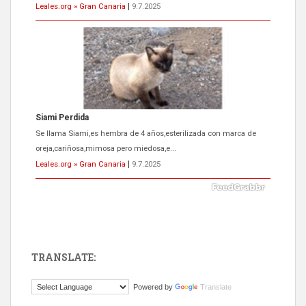
Leales.org » Gran Canaria
|
9.7.2025
ADOPCIÓN URGENTE GATA TEROR GRAN CANARIA
El ayuntamiento se va a llevar a Los Gatos callejeros de la zona los
próximos días, ella incluida...
Leales.org » Gran Canaria
|
9.7.2025
TRANSLATE:
Gato manso encontrado
Powered by
Translate
Este gato macho ha aparecido en la calle hace menos de un mes,