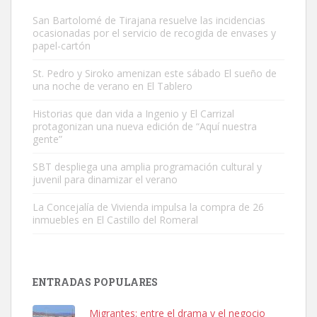
San Bartolomé de Tirajana resuelve las incidencias
ocasionadas por el servicio de recogida de envases y
papel-cartón
St. Pedro y Siroko amenizan este sábado El sueño de
una noche de verano en El Tablero
SHIBA PERDIDO AVDA JOSE MESA Y LOPEZ
PERRO MACHO RAZA SHIBA CON MICROCHIP PERDIDO HOY
Historias que dan vida a Ingenio y El Carrizal
protagonizan una nueva edición de “Aquí nuestra
06/07/2025 ZONA MESA Y LOPEZ. ES MUY ASUSTADIZO
gente”
Leales.org » Gran Canaria
|
6.7.2025
SBT despliega una amplia programación cultural y
juvenil para dinamizar el verano
La Concejalía de Vivienda impulsa la compra de 26
inmuebles en El Castillo del Romeral
Ninfa perdida
El día 5 se los perdió una ninfa papillera, asustada tiene miedo a la
ENTRADAS POPULARES
calle, se perdió por la zon...
Leales.org » Gran Canaria
|
6.7.2025
Migrantes: entre el drama y el negocio