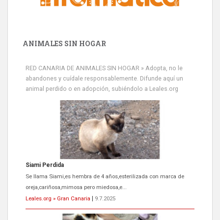
ANIMALES SIN HOGAR
RED CANARIA DE ANIMALES SIN HOGAR » Adopta, no le
abandones y cuídale responsablemente. Difunde aquí un
animal perdido o en adopción, subiéndolo a Leales.org
ADOPCIÓN URGENTE GATA TEROR GRAN CANARIA
El ayuntamiento se va a llevar a Los Gatos callejeros de la zona los
próximos días, ella incluida...
Leales.org » Gran Canaria
|
9.7.2025