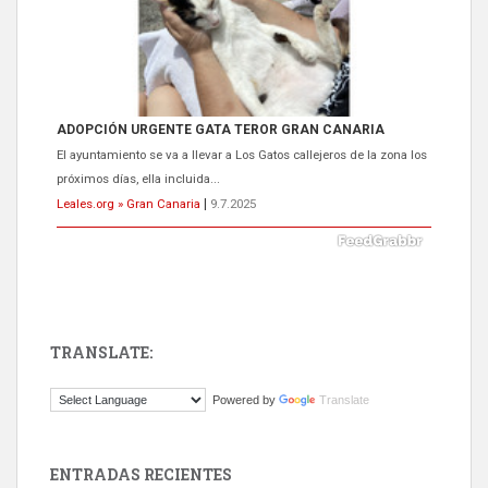
Gato manso encontrado
Este gato macho ha aparecido en la calle hace menos de un mes,
es muy manso y extremadamente cari...
Leales.org » Gran Canaria
|
9.7.2025
TRANSLATE:
Adopción urgente
Powered by
Translate
Busco adopción responsable para mi perra. Pastor alemán,
hembra, 4 años. Por motivos personales ...
Leales.org » Gran Canaria
|
6.7.2025
ENTRADAS RECIENTES