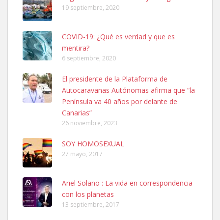
19 septiembre, 2020
COVID-19: ¿Qué es verdad y que es
mentira?
6 septiembre, 2020
Adopcion
El presidente de la Plataforma de
Busco casa de acogida para mi perrita ya que por temas de trabajo
Autocaravanas Autónomas afirma que “la
no la puedo tener. Solo gente r...
Península va 40 años por delante de
Leales.org » Gran Canaria
|
4.7.2025
Canarias”
26 noviembre, 2023
SOY HOMOSEXUAL
27 mayo, 2017
Ariel Solano : La vida en correspondencia
Gata joven encontrada
con los planetas
Gata joven encontrada en zona calle San Bernardo de Las Palmas
13 septiembre, 2017
de Gran Canaria. Es una gata castr...
Leales.org » Gran Canaria
|
4.7.2025