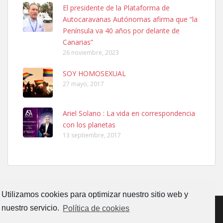
El presidente de la Plataforma de
SHIBA PERDIDO AVDA JOSE MESA Y LOPEZ
Autocaravanas Autónomas afirma que “la
PERRO MACHO RAZA SHIBA CON MICROCHIP PERDIDO HOY
Península va 40 años por delante de
06/07/2025 ZONA MESA Y LOPEZ. ES MUY ASUSTADIZO
Canarias”
Leales.org » Gran Canaria
|
6.7.2025
26 noviembre, 2023
SOY HOMOSEXUAL
27 mayo, 2017
Ariel Solano : La vida en correspondencia
con los planetas
Ninfa perdida
13 septiembre, 2017
El día 5 se los perdió una ninfa papillera, asustada tiene miedo a la
calle, se perdió por la zon...
Leales.org » Gran Canaria
|
6.7.2025
Utilizamos cookies para optimizar nuestro sitio web y
nuestro servicio.
Política de cookies