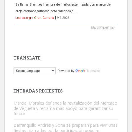
Se llama Siami,es hembra de 4 años,esterilizada con marca de
oreja,cariñosa,mimosa pero miedosa,e...
Leales.org » Gran Canaria
|
9.7.2025
TRANSLATE:
ADOPCIÓN URGENTE GATA TEROR GRAN CANARIA
Powered by
Translate
El ayuntamiento se va a llevar a Los Gatos callejeros de la zona los
próximos días, ella incluida...
Leales.org » Gran Canaria
|
9.7.2025
ENTRADAS RECIENTES
Marcial Morales defiende la revitalización del Mercado
de Vegueta y reclama más apoyo para garantizar su
futuro.
Barranquillo Andrés y Soria se preparan para vivir unas
fiestas marcadas por la participación popular