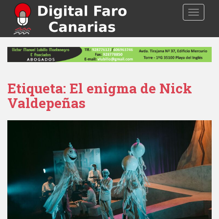
S
TOGGLE
k
i
p
t
o
m
a
Etiqueta: El enigma de Nick
i
Valdepeñas
n
c
o
n
t
e
n
t