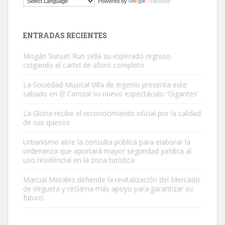
Powered by
Translate
El ayuntamiento se va a llevar a Los Gatos callejeros de la zona los
próximos días, ella incluida...
Leales.org » Gran Canaria
|
9.7.2025
ENTRADAS RECIENTES
Mogán Sunset Run sella su esperado regreso
colgando el cartel de aforo completo
La Sociedad Musical Villa de Ingenio presenta este
sábado en El Carrizal su nuevo espectáculo: ‘Gigantes’
Gato manso encontrado
La Gloria recibe el reconocimiento oficial por la calidad
Este gato macho ha aparecido en la calle hace menos de un mes,
de sus quesos
es muy manso y extremadamente cari...
Urbanismo abre la consulta pública para elaborar la
Leales.org » Gran Canaria
|
9.7.2025
ordenanza que aportará mayor seguridad jurídica al
uso residencial en la zona turística
Marcial Morales defiende la revitalización del Mercado
de Vegueta y reclama más apoyo para garantizar su
futuro.
Adopción urgente