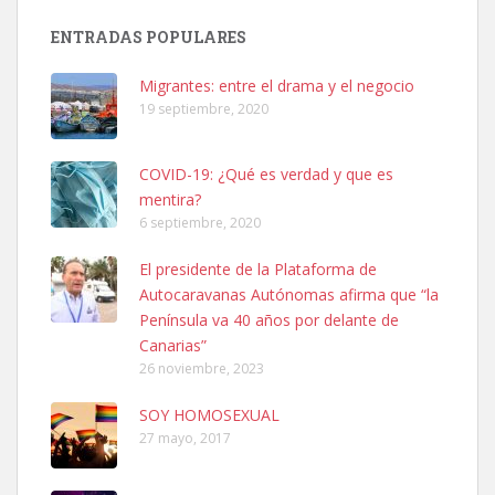
Busco adopción responsable para mi perra. Pastor alemán,
ENTRADAS POPULARES
hembra, 4 años. Por motivos personales ...
Leales.org » Gran Canaria
|
6.7.2025
Migrantes: entre el drama y el negocio
19 septiembre, 2020
COVID-19: ¿Qué es verdad y que es
mentira?
6 septiembre, 2020
SHIBA PERDIDO AVDA JOSE MESA Y LOPEZ
El presidente de la Plataforma de
PERRO MACHO RAZA SHIBA CON MICROCHIP PERDIDO HOY
Autocaravanas Autónomas afirma que “la
06/07/2025 ZONA MESA Y LOPEZ. ES MUY ASUSTADIZO
Península va 40 años por delante de
Leales.org » Gran Canaria
|
6.7.2025
Canarias”
26 noviembre, 2023
SOY HOMOSEXUAL
27 mayo, 2017