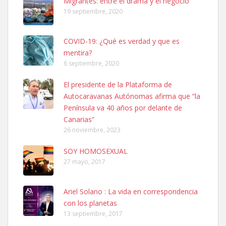
Migrantes: entre el drama y el negocio
19 septiembre, 2020
COVID-19: ¿Qué es verdad y que es
mentira?
6 septiembre, 2020
SHIBA PERDIDO AVDA JOSE MESA Y LOPEZ
El presidente de la Plataforma de
PERRO MACHO RAZA SHIBA CON MICROCHIP PERDIDO HOY
Autocaravanas Autónomas afirma que “la
06/07/2025 ZONA MESA Y LOPEZ. ES MUY ASUSTADIZO
Península va 40 años por delante de
Leales.org » Gran Canaria
|
6.7.2025
Canarias”
26 noviembre, 2023
SOY HOMOSEXUAL
27 mayo, 2017
Ariel Solano : La vida en correspondencia
Ninfa perdida
con los planetas
El día 5 se los perdió una ninfa papillera, asustada tiene miedo a la
13 septiembre, 2017
calle, se perdió por la zon...