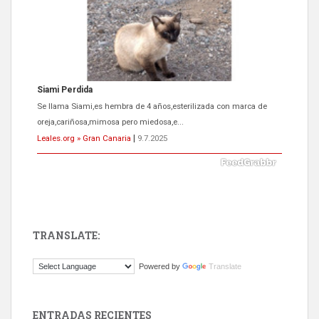
Siami Perdida
Se llama Siami,es hembra de 4 años,esterilizada con marca de
oreja,cariñosa,mimosa pero miedosa,e...
Leales.org » Gran Canaria
|
9.7.2025
TRANSLATE:
ADOPCIÓN URGENTE GATA TEROR GRAN CANARIA
Powered by
Translate
El ayuntamiento se va a llevar a Los Gatos callejeros de la zona los
próximos días, ella incluida...
Leales.org » Gran Canaria
|
9.7.2025
ENTRADAS RECIENTES