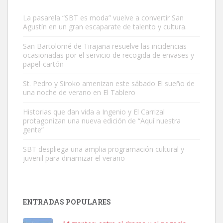
La pasarela “SBT es moda” vuelve a convertir San
Agustín en un gran escaparate de talento y cultura.
San Bartolomé de Tirajana resuelve las incidencias
ocasionadas por el servicio de recogida de envases y
papel-cartón
Gato manso encontrado
Este gato macho ha aparecido en la calle hace menos de un mes,
St. Pedro y Siroko amenizan este sábado El sueño de
una noche de verano en El Tablero
es muy manso y extremadamente cari...
Leales.org » Gran Canaria
|
9.7.2025
Historias que dan vida a Ingenio y El Carrizal
protagonizan una nueva edición de “Aquí nuestra
gente”
SBT despliega una amplia programación cultural y
juvenil para dinamizar el verano
Adopción urgente
Busco adopción responsable para mi perra. Pastor alemán,
ENTRADAS POPULARES
hembra, 4 años. Por motivos personales ...
Leales.org » Gran Canaria
|
6.7.2025