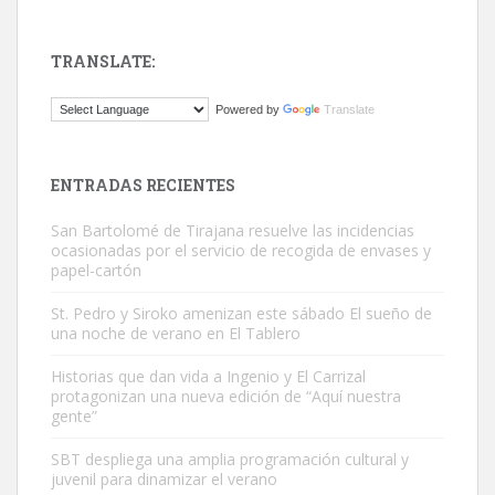
TRANSLATE:
ADOPCIÓN URGENTE GATA TEROR GRAN CANARIA
Powered by
Translate
El ayuntamiento se va a llevar a Los Gatos callejeros de la zona los
próximos días, ella incluida...
Leales.org » Gran Canaria
|
9.7.2025
ENTRADAS RECIENTES
San Bartolomé de Tirajana resuelve las incidencias
ocasionadas por el servicio de recogida de envases y
papel-cartón
St. Pedro y Siroko amenizan este sábado El sueño de
una noche de verano en El Tablero
Gato manso encontrado
Este gato macho ha aparecido en la calle hace menos de un mes,
Historias que dan vida a Ingenio y El Carrizal
protagonizan una nueva edición de “Aquí nuestra
es muy manso y extremadamente cari...
gente”
Leales.org » Gran Canaria
|
9.7.2025
SBT despliega una amplia programación cultural y
juvenil para dinamizar el verano