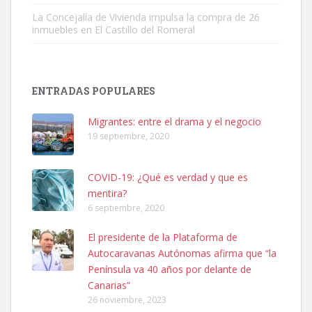
La Concejalía de Vivienda impulsa la compra de 26
inmuebles en El Castillo del Romeral
Adopción urgente
Busco adopción responsable para mi perra. Pastor alemán,
ENTRADAS POPULARES
hembra, 4 años. Por motivos personales ...
Leales.org » Gran Canaria
|
6.7.2025
Migrantes: entre el drama y el negocio
19 septiembre, 2020
COVID-19: ¿Qué es verdad y que es
mentira?
6 septiembre, 2020
SHIBA PERDIDO AVDA JOSE MESA Y LOPEZ
El presidente de la Plataforma de
PERRO MACHO RAZA SHIBA CON MICROCHIP PERDIDO HOY
Autocaravanas Autónomas afirma que “la
06/07/2025 ZONA MESA Y LOPEZ. ES MUY ASUSTADIZO
Península va 40 años por delante de
Leales.org » Gran Canaria
|
6.7.2025
Canarias”
26 noviembre, 2023