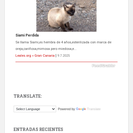
ADOPCIÓN URGENTE GATA TEROR GRAN CANARIA
El ayuntamiento se va a llevar a Los Gatos callejeros de la zona los
próximos días, ella incluida...
Leales.org » Gran Canaria
|
9.7.2025
TRANSLATE:
Gato manso encontrado
Powered by
Translate
Este gato macho ha aparecido en la calle hace menos de un mes,
es muy manso y extremadamente cari...
Leales.org » Gran Canaria
|
9.7.2025
ENTRADAS RECIENTES