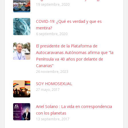
19 septiembre, 2020
COVID-19: ¿Qué es verdad y que es
mentira?
6 septiembre, 2020
Ninfa perdida
El presidente de la Plataforma de
El día 5 se los perdió una ninfa papillera, asustada tiene miedo a la
Autocaravanas Autónomas afirma que “la
calle, se perdió por la zon...
Península va 40 años por delante de
Leales.org » Gran Canaria
|
6.7.2025
Canarias”
26 noviembre, 2023
SOY HOMOSEXUAL
27 mayo, 2017
Ariel Solano : La vida en correspondencia
Adopcion
con los planetas
Busco casa de acogida para mi perrita ya que por temas de trabajo
13 septiembre, 2017
no la puedo tener. Solo gente r...
Leales.org » Gran Canaria
|
4.7.2025