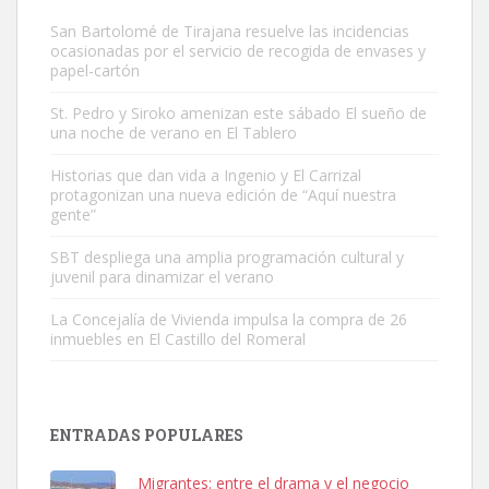
San Bartolomé de Tirajana resuelve las incidencias
ocasionadas por el servicio de recogida de envases y
papel-cartón
St. Pedro y Siroko amenizan este sábado El sueño de
una noche de verano en El Tablero
Adopción urgente
Busco adopción responsable para mi perra. Pastor alemán,
Historias que dan vida a Ingenio y El Carrizal
protagonizan una nueva edición de “Aquí nuestra
hembra, 4 años. Por motivos personales ...
gente”
Leales.org » Gran Canaria
|
6.7.2025
SBT despliega una amplia programación cultural y
juvenil para dinamizar el verano
La Concejalía de Vivienda impulsa la compra de 26
inmuebles en El Castillo del Romeral
SHIBA PERDIDO AVDA JOSE MESA Y LOPEZ
PERRO MACHO RAZA SHIBA CON MICROCHIP PERDIDO HOY
ENTRADAS POPULARES
06/07/2025 ZONA MESA Y LOPEZ. ES MUY ASUSTADIZO
Leales.org » Gran Canaria
|
6.7.2025
Migrantes: entre el drama y el negocio