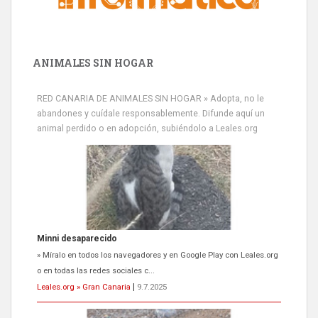
ANIMALES SIN HOGAR
RED CANARIA DE ANIMALES SIN HOGAR » Adopta, no le
abandones y cuídale responsablemente. Difunde aquí un
animal perdido o en adopción, subiéndolo a Leales.org
Siami Perdida
Se llama Siami,es hembra de 4 años,esterilizada con marca de
oreja,cariñosa,mimosa pero miedosa,e...
Leales.org » Gran Canaria
|
9.7.2025