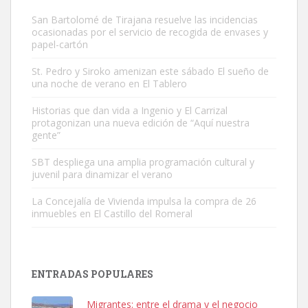
San Bartolomé de Tirajana resuelve las incidencias
ocasionadas por el servicio de recogida de envases y
papel-cartón
St. Pedro y Siroko amenizan este sábado El sueño de
una noche de verano en El Tablero
Gato manso encontrado
Este gato macho ha aparecido en la calle hace menos de un mes,
Historias que dan vida a Ingenio y El Carrizal
protagonizan una nueva edición de “Aquí nuestra
es muy manso y extremadamente cari...
gente”
Leales.org » Gran Canaria
|
9.7.2025
SBT despliega una amplia programación cultural y
juvenil para dinamizar el verano
La Concejalía de Vivienda impulsa la compra de 26
inmuebles en El Castillo del Romeral
Adopción urgente
Busco adopción responsable para mi perra. Pastor alemán,
ENTRADAS POPULARES
hembra, 4 años. Por motivos personales ...
Leales.org » Gran Canaria
|
6.7.2025
Migrantes: entre el drama y el negocio