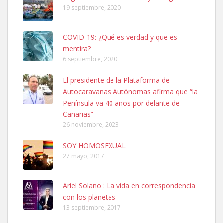
19 septiembre, 2020
COVID-19: ¿Qué es verdad y que es
mentira?
6 septiembre, 2020
SHIBA PERDIDO AVDA JOSE MESA Y LOPEZ
El presidente de la Plataforma de
PERRO MACHO RAZA SHIBA CON MICROCHIP PERDIDO HOY
Autocaravanas Autónomas afirma que “la
06/07/2025 ZONA MESA Y LOPEZ. ES MUY ASUSTADIZO
Península va 40 años por delante de
Leales.org » Gran Canaria
|
6.7.2025
Canarias”
26 noviembre, 2023
SOY HOMOSEXUAL
27 mayo, 2017
Ariel Solano : La vida en correspondencia
Ninfa perdida
con los planetas
El día 5 se los perdió una ninfa papillera, asustada tiene miedo a la
13 septiembre, 2017
calle, se perdió por la zon...
Leales.org » Gran Canaria
|
6.7.2025