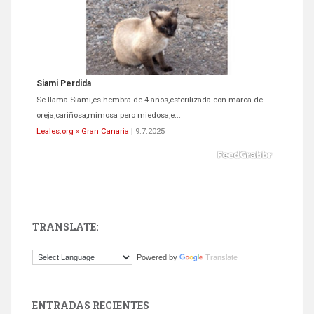
Siami Perdida
Se llama Siami,es hembra de 4 años,esterilizada con marca de
oreja,cariñosa,mimosa pero miedosa,e...
Leales.org » Gran Canaria
|
9.7.2025
TRANSLATE:
ADOPCIÓN URGENTE GATA TEROR GRAN CANARIA
Powered by
Translate
El ayuntamiento se va a llevar a Los Gatos callejeros de la zona los
próximos días, ella incluida...
Leales.org » Gran Canaria
|
9.7.2025
ENTRADAS RECIENTES