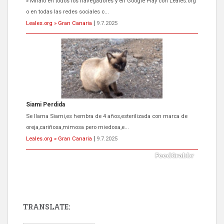
» Míralo en todos los navegadores y en Google Play con Leales.org
o en todas las redes sociales c...
Leales.org » Gran Canaria
|
9.7.2025
Siami Perdida
Se llama Siami,es hembra de 4 años,esterilizada con marca de
oreja,cariñosa,mimosa pero miedosa,e...
Leales.org » Gran Canaria
|
9.7.2025
TRANSLATE:
ADOPCIÓN URGENTE GATA TEROR GRAN CANARIA