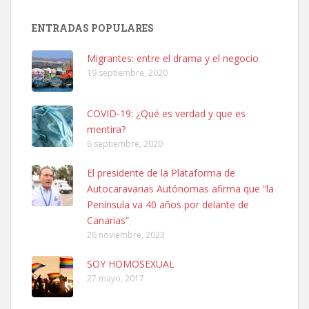
Adopción urgente
Busco adopción responsable para mi perra. Pastor alemán,
ENTRADAS POPULARES
hembra, 4 años. Por motivos personales ...
Leales.org » Gran Canaria
|
6.7.2025
Migrantes: entre el drama y el negocio
19 septiembre, 2020
COVID-19: ¿Qué es verdad y que es
mentira?
6 septiembre, 2020
SHIBA PERDIDO AVDA JOSE MESA Y LOPEZ
El presidente de la Plataforma de
PERRO MACHO RAZA SHIBA CON MICROCHIP PERDIDO HOY
Autocaravanas Autónomas afirma que “la
06/07/2025 ZONA MESA Y LOPEZ. ES MUY ASUSTADIZO
Península va 40 años por delante de
Leales.org » Gran Canaria
|
6.7.2025
Canarias”
26 noviembre, 2023
SOY HOMOSEXUAL
27 mayo, 2017