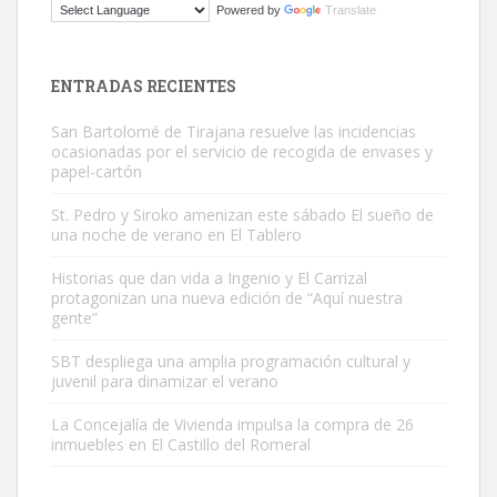
Powered by
Translate
El ayuntamiento se va a llevar a Los Gatos callejeros de la zona los
próximos días, ella incluida...
Leales.org » Gran Canaria
|
9.7.2025
ENTRADAS RECIENTES
San Bartolomé de Tirajana resuelve las incidencias
ocasionadas por el servicio de recogida de envases y
papel-cartón
St. Pedro y Siroko amenizan este sábado El sueño de
una noche de verano en El Tablero
Gato manso encontrado
Este gato macho ha aparecido en la calle hace menos de un mes,
Historias que dan vida a Ingenio y El Carrizal
protagonizan una nueva edición de “Aquí nuestra
es muy manso y extremadamente cari...
gente”
Leales.org » Gran Canaria
|
9.7.2025
SBT despliega una amplia programación cultural y
juvenil para dinamizar el verano
La Concejalía de Vivienda impulsa la compra de 26
inmuebles en El Castillo del Romeral