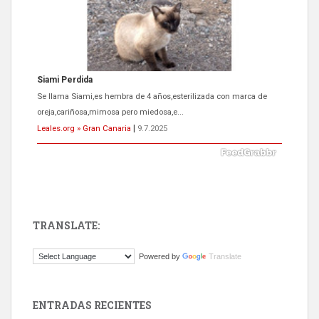
Siami Perdida
Se llama Siami,es hembra de 4 años,esterilizada con marca de
oreja,cariñosa,mimosa pero miedosa,e...
Leales.org » Gran Canaria
|
9.7.2025
TRANSLATE:
ADOPCIÓN URGENTE GATA TEROR GRAN CANARIA
Powered by
Translate
El ayuntamiento se va a llevar a Los Gatos callejeros de la zona los
próximos días, ella incluida...
Leales.org » Gran Canaria
|
9.7.2025
ENTRADAS RECIENTES