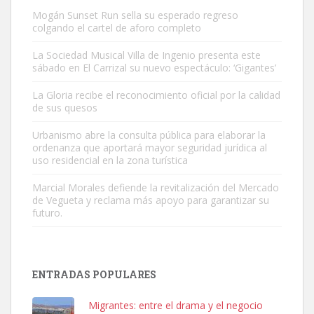
Mogán Sunset Run sella su esperado regreso
colgando el cartel de aforo completo
La Sociedad Musical Villa de Ingenio presenta este
sábado en El Carrizal su nuevo espectáculo: ‘Gigantes’
Gato manso encontrado
La Gloria recibe el reconocimiento oficial por la calidad
Este gato macho ha aparecido en la calle hace menos de un mes,
de sus quesos
es muy manso y extremadamente cari...
Urbanismo abre la consulta pública para elaborar la
Leales.org » Gran Canaria
|
9.7.2025
ordenanza que aportará mayor seguridad jurídica al
uso residencial en la zona turística
Marcial Morales defiende la revitalización del Mercado
de Vegueta y reclama más apoyo para garantizar su
futuro.
Adopción urgente
Busco adopción responsable para mi perra. Pastor alemán,
ENTRADAS POPULARES
hembra, 4 años. Por motivos personales ...
Leales.org » Gran Canaria
|
6.7.2025
Migrantes: entre el drama y el negocio