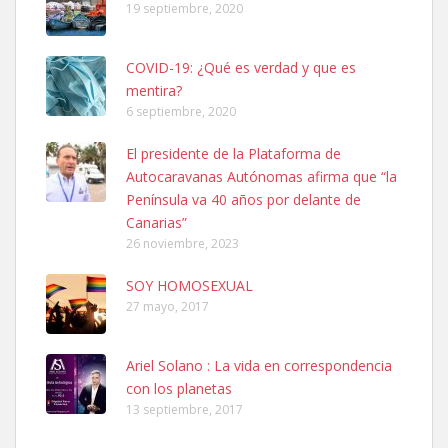
19 septiembre, 2020
COVID-19: ¿Qué es verdad y que es
mentira?
6 septiembre, 2020
SHIBA PERDIDO AVDA JOSE MESA Y LOPEZ
El presidente de la Plataforma de
PERRO MACHO RAZA SHIBA CON MICROCHIP PERDIDO HOY
Autocaravanas Autónomas afirma que “la
06/07/2025 ZONA MESA Y LOPEZ. ES MUY ASUSTADIZO
Península va 40 años por delante de
Leales.org » Gran Canaria
|
6.7.2025
Canarias”
26 noviembre, 2023
SOY HOMOSEXUAL
27 mayo, 2017
Ariel Solano : La vida en correspondencia
Ninfa perdida
con los planetas
El día 5 se los perdió una ninfa papillera, asustada tiene miedo a la
13 septiembre, 2017
calle, se perdió por la zon...
Leales.org » Gran Canaria
|
6.7.2025