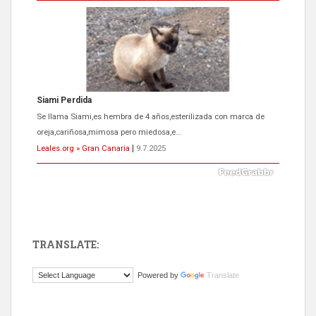
Siami Perdida
Se llama Siami,es hembra de 4 años,esterilizada con marca de
oreja,cariñosa,mimosa pero miedosa,e...
Leales.org » Gran Canaria
|
9.7.2025
TRANSLATE:
ADOPCIÓN URGENTE GATA TEROR GRAN CANARIA
Powered by
Translate
El ayuntamiento se va a llevar a Los Gatos callejeros de la zona los
próximos días, ella incluida...
Leales.org » Gran Canaria
|
9.7.2025