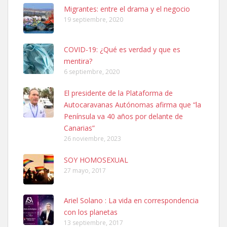
Leales.org » Gran Canaria
|
6.7.2025
Migrantes: entre el drama y el negocio
19 septiembre, 2020
COVID-19: ¿Qué es verdad y que es
mentira?
6 septiembre, 2020
SHIBA PERDIDO AVDA JOSE MESA Y LOPEZ
El presidente de la Plataforma de
PERRO MACHO RAZA SHIBA CON MICROCHIP PERDIDO HOY
Autocaravanas Autónomas afirma que “la
06/07/2025 ZONA MESA Y LOPEZ. ES MUY ASUSTADIZO
Península va 40 años por delante de
Leales.org » Gran Canaria
|
6.7.2025
Canarias”
26 noviembre, 2023
SOY HOMOSEXUAL
27 mayo, 2017
Ariel Solano : La vida en correspondencia
Ninfa perdida
con los planetas
El día 5 se los perdió una ninfa papillera, asustada tiene miedo a la
13 septiembre, 2017
calle, se perdió por la zon...