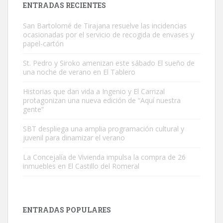
ENTRADAS RECIENTES
San Bartolomé de Tirajana resuelve las incidencias
ocasionadas por el servicio de recogida de envases y
papel-cartón
St. Pedro y Siroko amenizan este sábado El sueño de
una noche de verano en El Tablero
Gato manso encontrado
Este gato macho ha aparecido en la calle hace menos de un mes,
Historias que dan vida a Ingenio y El Carrizal
protagonizan una nueva edición de “Aquí nuestra
es muy manso y extremadamente cari...
gente”
Leales.org » Gran Canaria
|
9.7.2025
SBT despliega una amplia programación cultural y
juvenil para dinamizar el verano
La Concejalía de Vivienda impulsa la compra de 26
inmuebles en El Castillo del Romeral
Adopción urgente
Busco adopción responsable para mi perra. Pastor alemán,
ENTRADAS POPULARES
hembra, 4 años. Por motivos personales ...