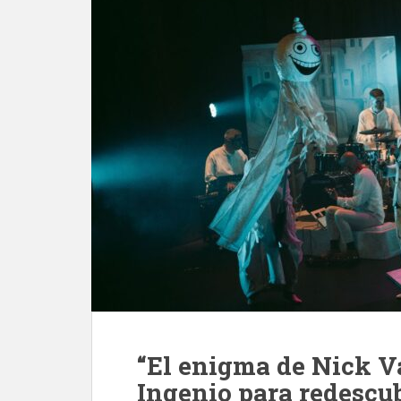
“El enigma de Nick V
Ingenio para redescub