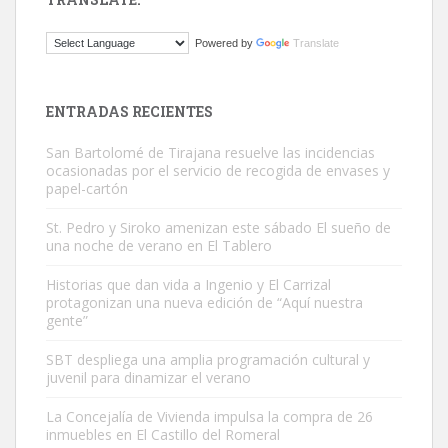
Gato manso encontrado
Powered by
Translate
Este gato macho ha aparecido en la calle hace menos de un mes,
es muy manso y extremadamente cari...
Leales.org » Gran Canaria
|
9.7.2025
ENTRADAS RECIENTES
San Bartolomé de Tirajana resuelve las incidencias
ocasionadas por el servicio de recogida de envases y
papel-cartón
St. Pedro y Siroko amenizan este sábado El sueño de
una noche de verano en El Tablero
Adopción urgente
Busco adopción responsable para mi perra. Pastor alemán,
Historias que dan vida a Ingenio y El Carrizal
protagonizan una nueva edición de “Aquí nuestra
hembra, 4 años. Por motivos personales ...
gente”
Leales.org » Gran Canaria
|
6.7.2025
SBT despliega una amplia programación cultural y
juvenil para dinamizar el verano
La Concejalía de Vivienda impulsa la compra de 26
inmuebles en El Castillo del Romeral