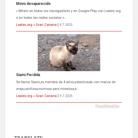
Siami Perdida
Se llama Siami,es hembra de 4 años,esterilizada con marca de
oreja,cariñosa,mimosa pero miedosa,e...
Leales.org » Gran Canaria
|
9.7.2025
ADOPCIÓN URGENTE GATA TEROR GRAN CANARIA
El ayuntamiento se va a llevar a Los Gatos callejeros de la zona los
próximos días, ella incluida...
Leales.org » Gran Canaria
|
9.7.2025
TRANSLATE: