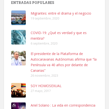
ENTRADAS POPULARES
hembra, 4 años. Por motivos personales ...
Leales.org » Gran Canaria
|
6.7.2025
Migrantes: entre el drama y el negocio
19 septiembre, 2020
COVID-19: ¿Qué es verdad y que es
mentira?
6 septiembre, 2020
SHIBA PERDIDO AVDA JOSE MESA Y LOPEZ
El presidente de la Plataforma de
PERRO MACHO RAZA SHIBA CON MICROCHIP PERDIDO HOY
Autocaravanas Autónomas afirma que “la
06/07/2025 ZONA MESA Y LOPEZ. ES MUY ASUSTADIZO
Península va 40 años por delante de
Leales.org » Gran Canaria
|
6.7.2025
Canarias”
26 noviembre, 2023
SOY HOMOSEXUAL
27 mayo, 2017
Ariel Solano : La vida en correspondencia
Ninfa perdida