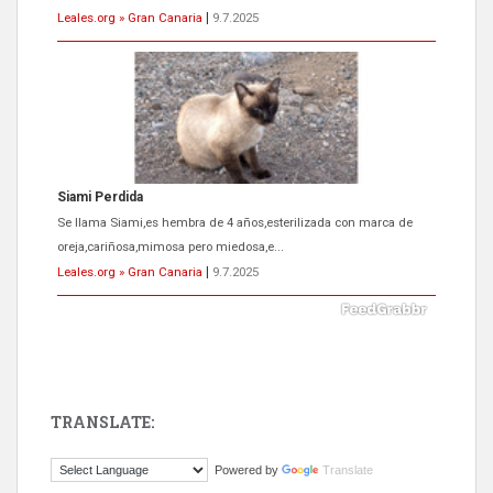
Leales.org » Gran Canaria
|
9.7.2025
Siami Perdida
Se llama Siami,es hembra de 4 años,esterilizada con marca de
oreja,cariñosa,mimosa pero miedosa,e...
Leales.org » Gran Canaria
|
9.7.2025
TRANSLATE:
ADOPCIÓN URGENTE GATA TEROR GRAN CANARIA
Powered by
Translate
El ayuntamiento se va a llevar a Los Gatos callejeros de la zona los