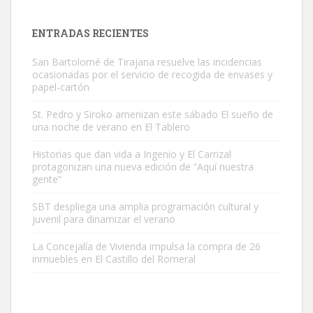
próximos días, ella incluida...
Leales.org » Gran Canaria
|
9.7.2025
ENTRADAS RECIENTES
San Bartolomé de Tirajana resuelve las incidencias
ocasionadas por el servicio de recogida de envases y
papel-cartón
St. Pedro y Siroko amenizan este sábado El sueño de
una noche de verano en El Tablero
Gato manso encontrado
Este gato macho ha aparecido en la calle hace menos de un mes,
Historias que dan vida a Ingenio y El Carrizal
protagonizan una nueva edición de “Aquí nuestra
es muy manso y extremadamente cari...
gente”
Leales.org » Gran Canaria
|
9.7.2025
SBT despliega una amplia programación cultural y
juvenil para dinamizar el verano
La Concejalía de Vivienda impulsa la compra de 26
inmuebles en El Castillo del Romeral
Adopción urgente
Busco adopción responsable para mi perra. Pastor alemán,