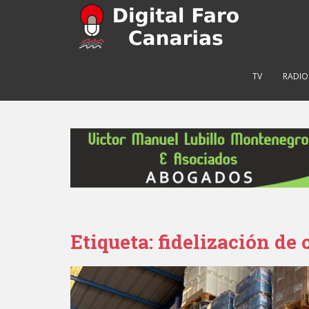
S
k
i
p
t
TV
RADIO
o
m
a
i
n
c
o
n
t
e
Etiqueta: fidelización de 
n
t