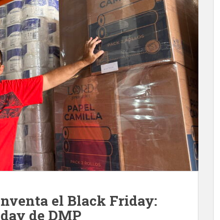
nventa el Black Friday:
riday de DMP