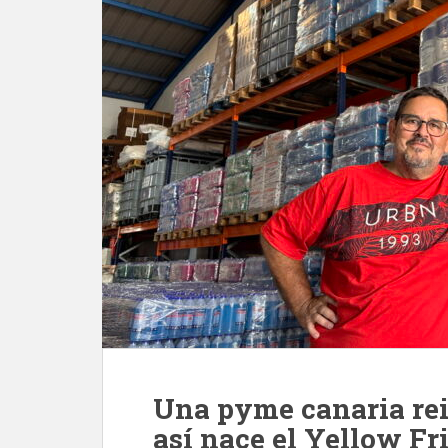
Una pyme canaria rei
así nace el Yellow F