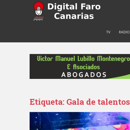
S
k
i
p
t
TV
RADIO
o
m
a
i
n
c
o
n
t
e
Etiqueta: Gala de talentos
n
t