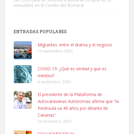
inmuebles en El Castillo del Romeral
SHIBA PERDIDO AVDA JOSE MESA Y LOPEZ
PERRO MACHO RAZA SHIBA CON MICROCHIP PERDIDO HOY
ENTRADAS POPULARES
06/07/2025 ZONA MESA Y LOPEZ. ES MUY ASUSTADIZO
Leales.org » Gran Canaria
|
6.7.2025
Migrantes: entre el drama y el negocio
19 septiembre, 2020
COVID-19: ¿Qué es verdad y que es
mentira?
6 septiembre, 2020
Ninfa perdida
El presidente de la Plataforma de
El día 5 se los perdió una ninfa papillera, asustada tiene miedo a la
Autocaravanas Autónomas afirma que “la
calle, se perdió por la zon...
Península va 40 años por delante de
Leales.org » Gran Canaria
|
6.7.2025
Canarias”
26 noviembre, 2023
SOY HOMOSEXUAL