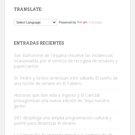
TRANSLATE:
Gato manso encontrado
Powered by
Translate
Este gato macho ha aparecido en la calle hace menos de un mes,
es muy manso y extremadamente cari...
Leales.org » Gran Canaria
|
9.7.2025
ENTRADAS RECIENTES
San Bartolomé de Tirajana resuelve las incidencias
ocasionadas por el servicio de recogida de envases y
papel-cartón
St. Pedro y Siroko amenizan este sábado El sueño de
una noche de verano en El Tablero
Adopción urgente
Busco adopción responsable para mi perra. Pastor alemán,
Historias que dan vida a Ingenio y El Carrizal
protagonizan una nueva edición de “Aquí nuestra
hembra, 4 años. Por motivos personales ...
gente”
Leales.org » Gran Canaria
|
6.7.2025
SBT despliega una amplia programación cultural y
juvenil para dinamizar el verano
La Concejalía de Vivienda impulsa la compra de 26