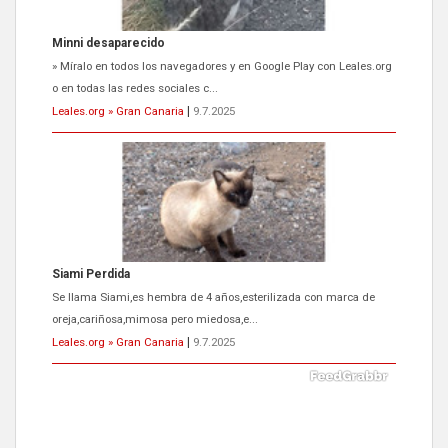
Siami Perdida
Se llama Siami,es hembra de 4 años,esterilizada con marca de
oreja,cariñosa,mimosa pero miedosa,e...
Leales.org » Gran Canaria
|
9.7.2025
ADOPCIÓN URGENTE GATA TEROR GRAN CANARIA
El ayuntamiento se va a llevar a Los Gatos callejeros de la zona los
próximos días, ella incluida...
Leales.org » Gran Canaria
|
9.7.2025