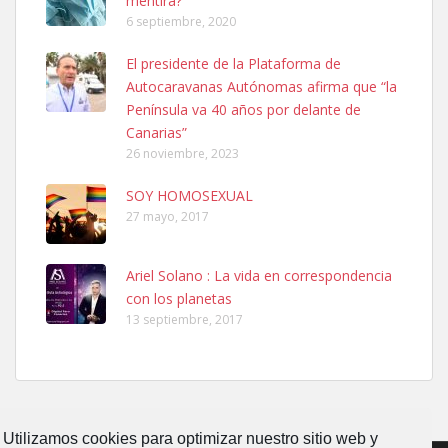
mentira?
6 septiembre, 2020
SHIBA PERDIDO AVDA JOSE MESA Y LOPEZ
El presidente de la Plataforma de
PERRO MACHO RAZA SHIBA CON MICROCHIP PERDIDO HOY
Autocaravanas Autónomas afirma que “la
06/07/2025 ZONA MESA Y LOPEZ. ES MUY ASUSTADIZO
Península va 40 años por delante de
Leales.org » Gran Canaria
|
6.7.2025
Canarias”
26 noviembre, 2023
SOY HOMOSEXUAL
27 mayo, 2017
Ariel Solano : La vida en correspondencia
Ninfa perdida
con los planetas
El día 5 se los perdió una ninfa papillera, asustada tiene miedo a la
13 septiembre, 2017
calle, se perdió por la zon...
Leales.org » Gran Canaria
|
6.7.2025
Utilizamos cookies para optimizar nuestro sitio web y