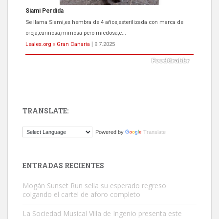
Siami Perdida
Se llama Siami,es hembra de 4 años,esterilizada con marca de
oreja,cariñosa,mimosa pero miedosa,e...
Leales.org » Gran Canaria
|
9.7.2025
TRANSLATE:
ADOPCIÓN URGENTE GATA TEROR GRAN CANARIA
Powered by
Translate
El ayuntamiento se va a llevar a Los Gatos callejeros de la zona los
próximos días, ella incluida...
Leales.org » Gran Canaria
|
9.7.2025
ENTRADAS RECIENTES
Mogán Sunset Run sella su esperado regreso
colgando el cartel de aforo completo
La Sociedad Musical Villa de Ingenio presenta este