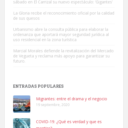
sábado en El Carrizal su nuevo espectáculo: ‘Gigantes’
Gato manso encontrado
La Gloria recibe el reconocimiento oficial por la calidad
Este gato macho ha aparecido en la calle hace menos de un mes,
de sus quesos
es muy manso y extremadamente cari...
Urbanismo abre la consulta pública para elaborar la
Leales.org » Gran Canaria
|
9.7.2025
ordenanza que aportará mayor seguridad jurídica al
uso residencial en la zona turística
Marcial Morales defiende la revitalización del Mercado
de Vegueta y reclama más apoyo para garantizar su
futuro.
Adopción urgente
Busco adopción responsable para mi perra. Pastor alemán,
ENTRADAS POPULARES
hembra, 4 años. Por motivos personales ...
Leales.org » Gran Canaria
|
6.7.2025
Migrantes: entre el drama y el negocio
19 septiembre, 2020
COVID-19: ¿Qué es verdad y que es